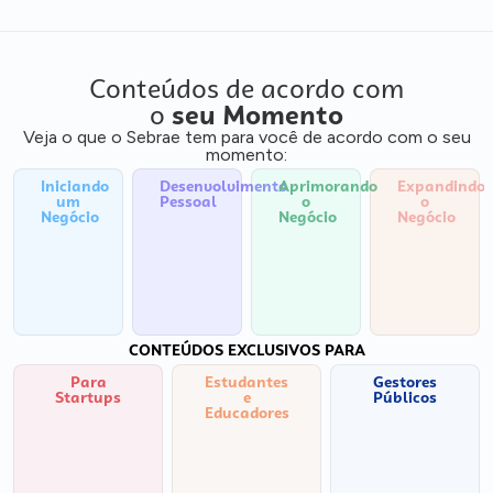
Conteúdos de acordo com
o
seu Momento
Veja o que o Sebrae tem para você de acordo com o seu
momento:
Iniciando
Desenvolvimento
Aprimorando
Expandindo
um
Pessoal
o
o
Negócio
Negócio
Negócio
CONTEÚDOS EXCLUSIVOS PARA
Para
Estudantes
Gestores
Startups
e
Públicos
Educadores