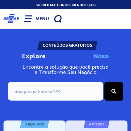
SOBRE
FALE CONOSCO
ENDEREÇOS
MENU
CONTEÚDOS GRATUITOS
Explore
N
o
s
s
o
s
A
Encontre a solução que você precisa
e Transforme Seu Negócio
ARQUIVOS
ARTIGOS