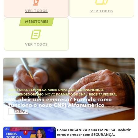
VER TODOS
VER TODOS
WEBSTORIES
VER TODOS
ABERTURA DE EMPRESA
,
ABRIR CNPJ
,
CNPJ ALFANUMÉRICO
,
EMPREENDEDORISMO
,
NOVO FORMATO DE CNPJ
,
RECEITA FEDERAL
Vai abrir uma empresa? Entenda como
funciona o novo CNPJ Alfanumérico
ACESSAR
Como ORGANIZAR sua EMPRESA. Reduzir
erros e crescer com SEGURANÇA.