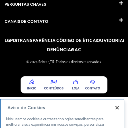
PERGUNTAS CHAVES​
CANAIS DE CONTATO
LGPD
TRANSPARÊNCIA
CÓDIGO DE ÉTICA
OUVIDORIA
DENÚNCIA
SAC
© 2024 Sebrae/PR. Todos os direitos reservados.
INICIO
CONTEÚDOS
LOJA
CONTATO
Aviso de Cookies
Nós usamos cookies e outras tecnologias semelhantes para
melhorar a sua experiência em nossos serviços, personalizar