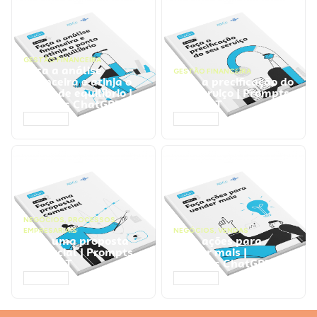
GESTÃO FINANCEIRA
Faça a análise
GESTÃO FINANCEIRA
financeira e atinja o
Faça a precificação do
ponto de equilíbrio |
seu serviço | Prompts
Prompts ChatGPT
ChatGPT
ACESSAR
ACESSAR
NEGÓCIOS
,
PROCESSOS
EMPRESARIAIS
NEGÓCIOS
,
VENDAS
Faça uma proposta
Faça ações para
comercial | Prompts
vender mais |
ChatGPT
Prompts ChatGPT
ACESSAR
ACESSAR