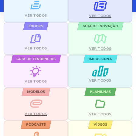
VER TODOS
VER TODOS
EBOOKS
GUIA DE INOVAÇÃO
VER TODOS
VER TODOS
GUIA DE TENDÊNCIAS
IMPULSIONA
VER TODOS
VER TODOS
MODELOS
PLANILHAS
VER TODOS
VER TODOS
PODCASTS
VÍDEOS