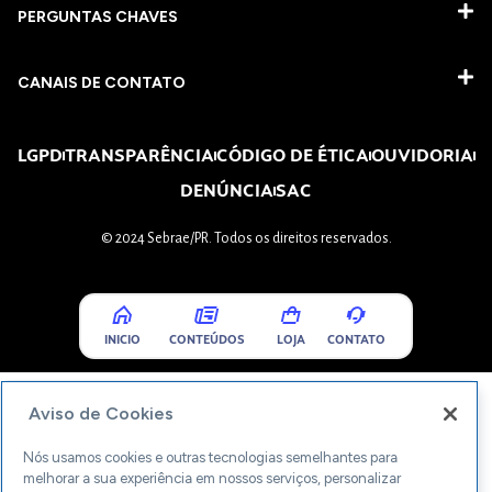
PERGUNTAS CHAVES​
CANAIS DE CONTATO
LGPD
TRANSPARÊNCIA
CÓDIGO DE ÉTICA
OUVIDORIA
DENÚNCIA
SAC
© 2024 Sebrae/PR. Todos os direitos reservados.
INICIO
CONTEÚDOS
LOJA
CONTATO
Aviso de Cookies
Nós usamos cookies e outras tecnologias semelhantes para
melhorar a sua experiência em nossos serviços, personalizar