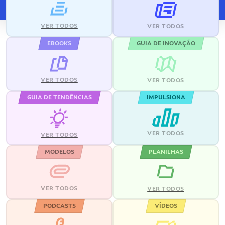
VER TODOS
VER TODOS
EBOOKS
GUIA DE INOVAÇÃO
VER TODOS
VER TODOS
GUIA DE TENDÊNCIAS
IMPULSIONA
VER TODOS
VER TODOS
MODELOS
PLANILHAS
VER TODOS
VER TODOS
PODCASTS
VÍDEOS