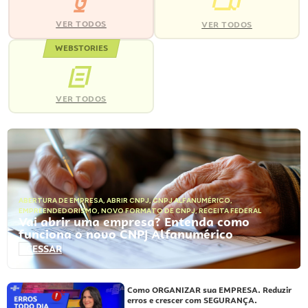
VER TODOS
VER TODOS
WEBSTORIES
VER TODOS
ABERTURA DE EMPRESA
,
ABRIR CNPJ
,
CNPJ ALFANUMÉRICO
,
EMPREENDEDORISMO
,
NOVO FORMATO DE CNPJ
,
RECEITA FEDERAL
Vai abrir uma empresa? Entenda como
funciona o novo CNPJ Alfanumérico
ACESSAR
Como ORGANIZAR sua EMPRESA. Reduzir
erros e crescer com SEGURANÇA.