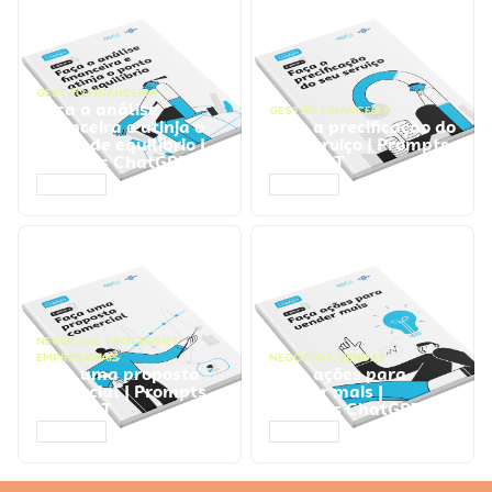
GESTÃO FINANCEIRA
Faça a análise
GESTÃO FINANCEIRA
financeira e atinja o
Faça a precificação do
ponto de equilíbrio |
seu serviço | Prompts
Prompts ChatGPT
ChatGPT
ACESSAR
ACESSAR
NEGÓCIOS
,
PROCESSOS
EMPRESARIAIS
NEGÓCIOS
,
VENDAS
Faça uma proposta
Faça ações para
comercial | Prompts
vender mais |
ChatGPT
Prompts ChatGPT
ACESSAR
ACESSAR