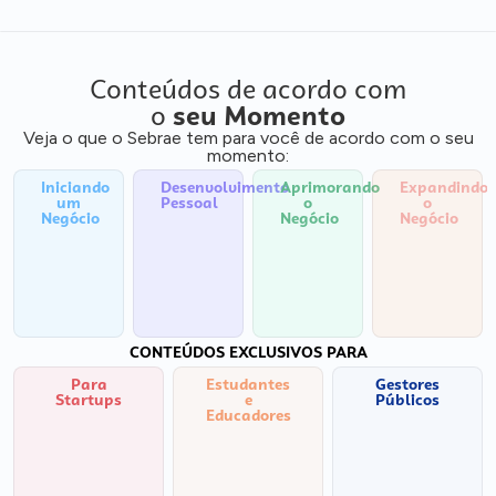
Conteúdos de acordo com
o
seu Momento
Veja o que o Sebrae tem para você de acordo com o seu
momento:
Iniciando
Desenvolvimento
Aprimorando
Expandindo
um
Pessoal
o
o
Negócio
Negócio
Negócio
CONTEÚDOS EXCLUSIVOS PARA
Para
Estudantes
Gestores
Startups
e
Públicos
Educadores