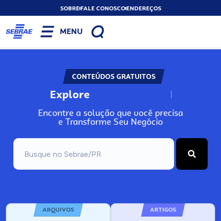
SOBRE
FALE CONOSCO
ENDEREÇOS
MENU
CONTEÚDOS GRATUITOS
Explore
N
o
s
s
o
s
A
Encontre a solução que você precisa
e Transforme Seu Negócio
ARQUIVOS
ARTIGOS