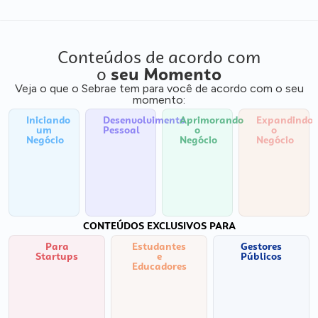
Conteúdos de acordo com
o
seu Momento
Veja o que o Sebrae tem para você de acordo com o seu
momento:
Iniciando
Desenvolvimento
Aprimorando
Expandindo
um
Pessoal
o
o
Negócio
Negócio
Negócio
CONTEÚDOS EXCLUSIVOS PARA
Para
Estudantes
Gestores
Startups
e
Públicos
Educadores