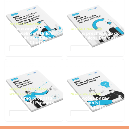
GESTÃO FINANCEIRA
Faça a análise
GESTÃO FINANCEIRA
financeira e atinja o
Faça a precificação do
ponto de equilíbrio |
seu serviço | Prompts
Prompts ChatGPT
ChatGPT
ACESSAR
ACESSAR
NEGÓCIOS
,
PROCESSOS
EMPRESARIAIS
NEGÓCIOS
,
VENDAS
Faça uma proposta
Faça ações para
comercial | Prompts
vender mais |
ChatGPT
Prompts ChatGPT
ACESSAR
ACESSAR