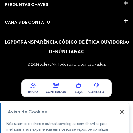
PERGUNTAS CHAVES​
CANAIS DE CONTATO
LGPD
TRANSPARÊNCIA
CÓDIGO DE ÉTICA
OUVIDORIA
DENÚNCIA
SAC
© 2024 Sebrae/PR. Todos os direitos reservados.
INICIO
CONTEÚDOS
LOJA
CONTATO
Aviso de Cookies
Nós usamos cookies e outras tecnologias semelhantes para
melhorar a sua experiência em nossos serviços, personalizar