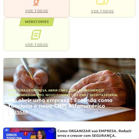
VER TODOS
VER TODOS
WEBSTORIES
VER TODOS
ABERTURA DE EMPRESA
,
ABRIR CNPJ
,
CNPJ ALFANUMÉRICO
,
EMPREENDEDORISMO
,
NOVO FORMATO DE CNPJ
,
RECEITA FEDERAL
Vai abrir uma empresa? Entenda como
funciona o novo CNPJ Alfanumérico
ACESSAR
Como ORGANIZAR sua EMPRESA. Reduzir
erros e crescer com SEGURANÇA.