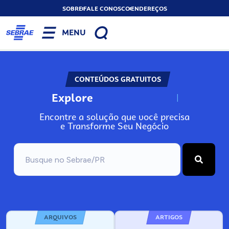
SOBRE
FALE CONOSCO
ENDEREÇOS
MENU
CONTEÚDOS GRATUITOS
Explore
N
o
s
s
o
s
A
Encontre a solução que você precisa
e Transforme Seu Negócio
ARQUIVOS
ARTIGOS