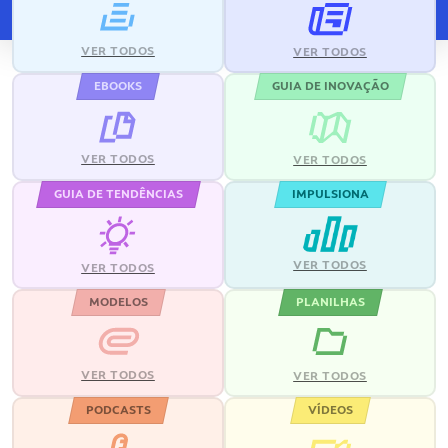
VER TODOS
VER TODOS
EBOOKS
GUIA DE INOVAÇÃO
VER TODOS
VER TODOS
GUIA DE TENDÊNCIAS
IMPULSIONA
VER TODOS
VER TODOS
MODELOS
PLANILHAS
VER TODOS
VER TODOS
PODCASTS
VÍDEOS