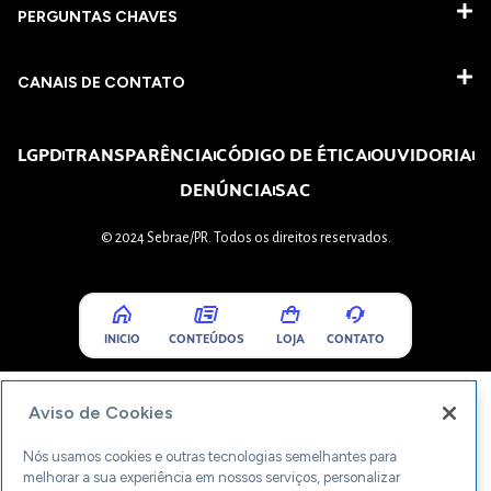
PERGUNTAS CHAVES​
CANAIS DE CONTATO
LGPD
TRANSPARÊNCIA
CÓDIGO DE ÉTICA
OUVIDORIA
DENÚNCIA
SAC
© 2024 Sebrae/PR. Todos os direitos reservados.
INICIO
CONTEÚDOS
LOJA
CONTATO
Aviso de Cookies
Nós usamos cookies e outras tecnologias semelhantes para
melhorar a sua experiência em nossos serviços, personalizar