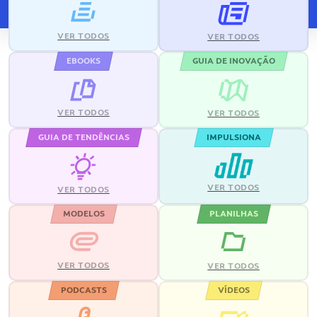
VER TODOS
VER TODOS
EBOOKS
GUIA DE INOVAÇÃO
VER TODOS
VER TODOS
GUIA DE TENDÊNCIAS
IMPULSIONA
VER TODOS
VER TODOS
MODELOS
PLANILHAS
VER TODOS
VER TODOS
PODCASTS
VÍDEOS