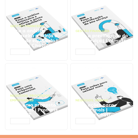
GESTÃO FINANCEIRA
Faça a análise
GESTÃO FINANCEIRA
financeira e atinja o
Faça a precificação do
ponto de equilíbrio |
seu serviço | Prompts
Prompts ChatGPT
ChatGPT
ACESSAR
ACESSAR
NEGÓCIOS
,
PROCESSOS
EMPRESARIAIS
NEGÓCIOS
,
VENDAS
Faça uma proposta
Faça ações para
comercial | Prompts
vender mais |
ChatGPT
Prompts ChatGPT
ACESSAR
ACESSAR