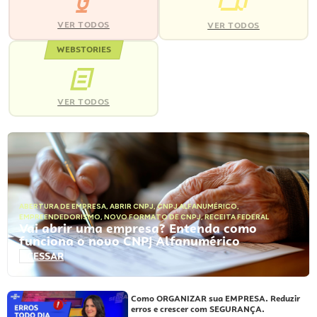
VER TODOS
VER TODOS
WEBSTORIES
VER TODOS
ABERTURA DE EMPRESA
,
ABRIR CNPJ
,
CNPJ ALFANUMÉRICO
,
EMPREENDEDORISMO
,
NOVO FORMATO DE CNPJ
,
RECEITA FEDERAL
Vai abrir uma empresa? Entenda como
funciona o novo CNPJ Alfanumérico
ACESSAR
Como ORGANIZAR sua EMPRESA. Reduzir
erros e crescer com SEGURANÇA.