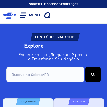
SOBRE
FALE CONOSCO
ENDEREÇOS
MENU
CONTEÚDOS GRATUITOS
Explore
N
o
s
s
o
s
A
Encontre a solução que você precisa
e Transforme Seu Negócio
ARQUIVOS
ARTIGOS