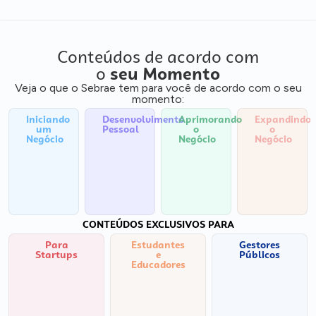
Conteúdos de acordo com
o
seu Momento
Veja o que o Sebrae tem para você de acordo com o seu
momento:
Iniciando
Desenvolvimento
Aprimorando
Expandindo
um
Pessoal
o
o
Negócio
Negócio
Negócio
CONTEÚDOS EXCLUSIVOS PARA
Para
Estudantes
Gestores
Startups
e
Públicos
Educadores