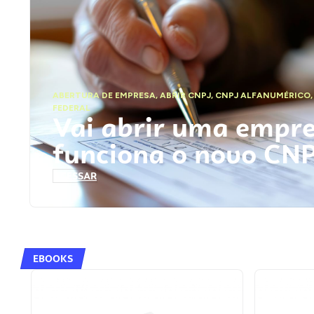
ABERTURA DE EMPRESA
,
ABRIR CNPJ
,
CNPJ ALFANUMÉRICO
FEDERAL
Vai abrir uma empr
funciona o novo CN
ACESSAR
EBOOKS