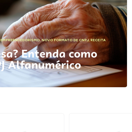
,
EMPREENDEDORISMO
,
NOVO FORMATO DE CNPJ
,
RECEITA
esa? Entenda como
PJ Alfanumérico