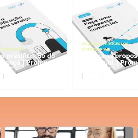
NEGÓCIOS
,
PROCESSOS
 FINANCEIRA
EMPRESARIAIS
 a precificação do
Faça uma propos
serviço | Prompts
comercial | Prom
tGPT
ChatGPT
AR
ACESSAR