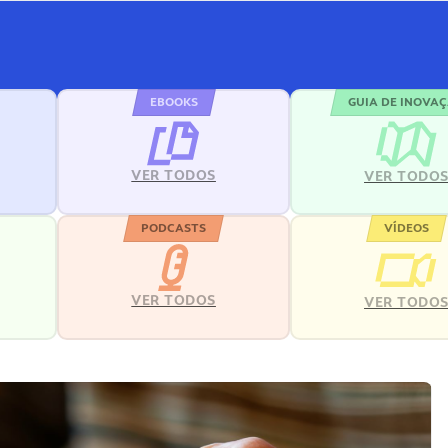
EBOOKS
GUIA DE INOVA
VER TODOS
VER TODO
PODCASTS
VÍDEOS
VER TODOS
VER TODO