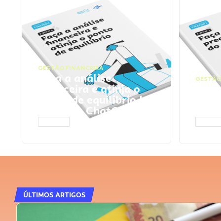
GESTÃO FINANCEIRA
Faça a análise
GESTÃO
financeira e atinja o
Faça
ponto de equilíbrio |
seu 
Prompts ChatGPT
Cha
ACESSAR
ACESS
ÚLTIMOS ARTIGOS