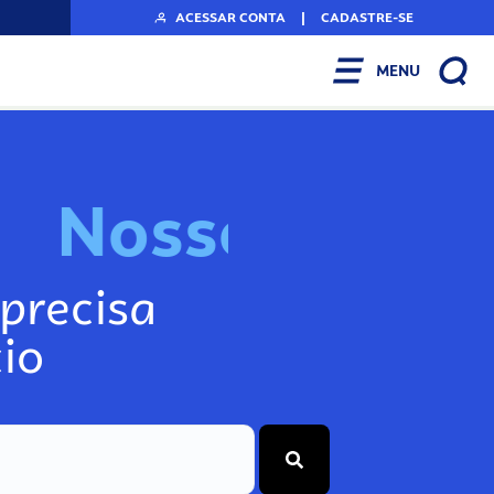
ACESSAR CONTA
|
CADASTRE-SE
MENU
N
o
s
s
o
s
I
n
f
o
g
precisa
io