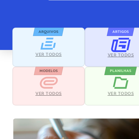
ARQUIVOS
ARTIGOS
VER TODOS
VER TODOS
MODELOS
PLANILHAS
VER TODOS
VER TODOS