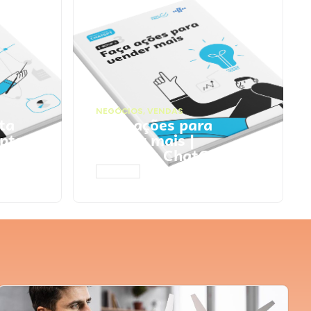
NEGÓCIOS
,
VENDAS
ta
Faça ações para
pts
vender mais |
Prompts ChatGPT
ACESSAR