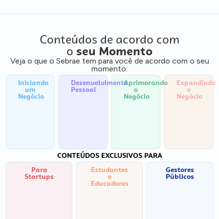
Conteúdos de acordo com
o
seu Momento
Veja o que o Sebrae tem para você de acordo com o seu
momento:
Iniciando
Desenvolvimento
Aprimorando
Expandindo
um
Pessoal
o
o
Negócio
Negócio
Negócio
CONTEÚDOS EXCLUSIVOS PARA
Para
Estudantes
Gestores
Startups
e
Públicos
Educadores