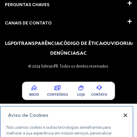
PERGUNTAS CHAVES​
CANAIS DE CONTATO
LGPD
TRANSPARÊNCIA
CÓDIGO DE ÉTICA
OUVIDORIA
DENÚNCIA
SAC
© 2024 Sebrae/PR. Todos os direitos reservados.
INICIO
CONTEÚDOS
LOJA
CONTATO
Aviso de Cookies
Nós usamos cookies e outras tecnologias semelhantes para
melhorar a sua experiência em nossos serviços, personalizar