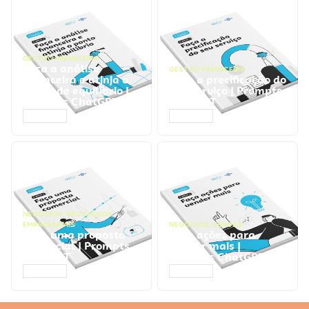
GESTÃO FINANCEIRA
Faça a análise
GESTÃO FINANCEIRA
financeira e atinja o
Faça a precificação do
ponto de equilíbrio |
seu serviço | Prompts
Prompts ChatGPT
ChatGPT
ACESSAR
ACESSAR
NEGÓCIOS
,
PROCESSOS
EMPRESARIAIS
NEGÓCIOS
,
VENDAS
Faça uma proposta
Faça ações para
comercial | Prompts
vender mais |
ChatGPT
Prompts ChatGPT
ACESSAR
ACESSAR