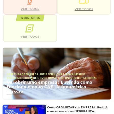
VER TODOS
VER TODOS
WEBSTORIES
VER TODOS
ABERTURA DE EMPRESA
,
ABRIR CNPJ
,
CNPJ ALFANUMÉRICO
,
EMPREENDEDORISMO
,
NOVO FORMATO DE CNPJ
,
RECEITA FEDERAL
Vai abrir uma empresa? Entenda como
funciona o novo CNPJ Alfanumérico
ACESSAR
Como ORGANIZAR sua EMPRESA. Reduzir
erros e crescer com SEGURANÇA.