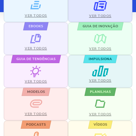
VER TODOS
VER TODOS
EBOOKS
GUIA DE INOVAÇÃO
VER TODOS
VER TODOS
GUIA DE TENDÊNCIAS
IMPULSIONA
VER TODOS
VER TODOS
MODELOS
PLANILHAS
VER TODOS
VER TODOS
PODCASTS
VÍDEOS