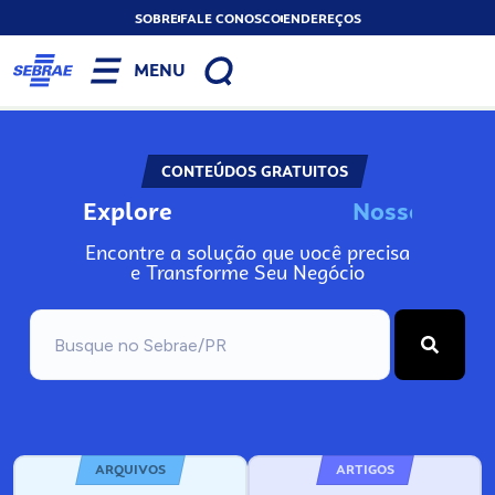
SOBRE
FALE CONOSCO
ENDEREÇOS
MENU
CONTEÚDOS GRATUITOS
Explore
N
o
s
s
o
A
s
n
I
Encontre a solução que você precisa
e Transforme Seu Negócio
ARQUIVOS
ARTIGOS