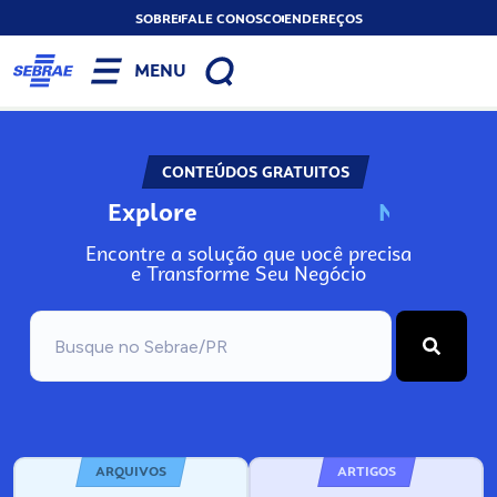
SOBRE
FALE CONOSCO
ENDEREÇOS
MENU
CONTEÚDOS GRATUITOS
Explore
N
o
s
s
o
s
A
Encontre a solução que você precisa
e Transforme Seu Negócio
ARQUIVOS
ARTIGOS