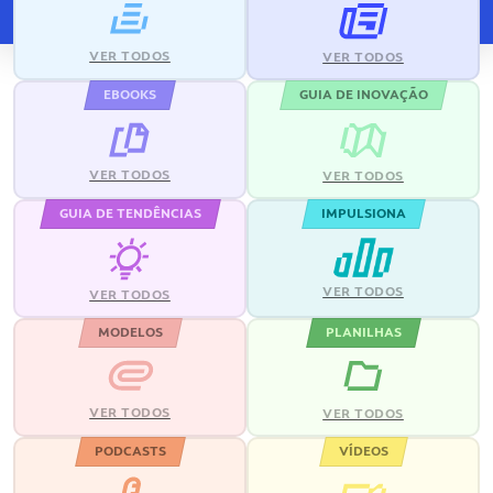
VER TODOS
VER TODOS
EBOOKS
GUIA DE INOVAÇÃO
VER TODOS
VER TODOS
GUIA DE TENDÊNCIAS
IMPULSIONA
VER TODOS
VER TODOS
MODELOS
PLANILHAS
VER TODOS
VER TODOS
PODCASTS
VÍDEOS