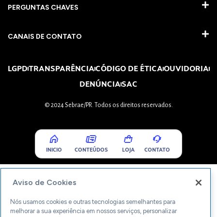
PERGUNTAS CHAVES​
CANAIS DE CONTATO
LGPD
TRANSPARÊNCIA
CÓDIGO DE ÉTICA
OUVIDORIA
DENÚNCIA
SAC
© 2024 Sebrae/PR. Todos os direitos reservados.
INICIO
CONTEÚDOS
LOJA
CONTATO
Aviso de Cookies
Nós usamos cookies e outras tecnologias semelhantes para
melhorar a sua experiência em nossos serviços, personalizar