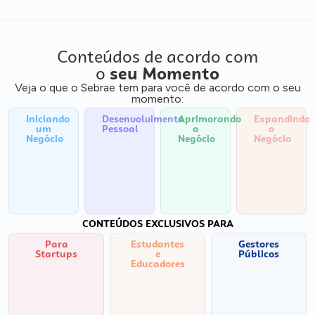
Conteúdos de acordo com
o
seu Momento
Veja o que o Sebrae tem para você de acordo com o seu
momento:
Iniciando
Desenvolvimento
Aprimorando
Expandindo
um
Pessoal
o
o
Negócio
Negócio
Negócio
CONTEÚDOS EXCLUSIVOS PARA
Para
Estudantes
Gestores
Startups
e
Públicos
Educadores