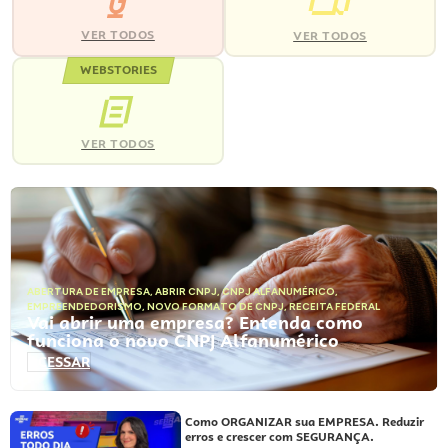
VER TODOS
VER TODOS
WEBSTORIES
VER TODOS
ABERTURA DE EMPRESA
,
ABRIR CNPJ
,
CNPJ ALFANUMÉRICO
,
EMPREENDEDORISMO
,
NOVO FORMATO DE CNPJ
,
RECEITA FEDERAL
Vai abrir uma empresa? Entenda como
funciona o novo CNPJ Alfanumérico
ACESSAR
Como ORGANIZAR sua EMPRESA. Reduzir
erros e crescer com SEGURANÇA.