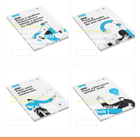
GESTÃO FINANCEIRA
Faça a análise
GESTÃO FINANCEIRA
financeira e atinja o
Faça a precificação do
ponto de equilíbrio |
seu serviço | Prompts
Prompts ChatGPT
ChatGPT
ACESSAR
ACESSAR
NEGÓCIOS
,
PROCESSOS
EMPRESARIAIS
NEGÓCIOS
,
VENDAS
Faça uma proposta
Faça ações para
comercial | Prompts
vender mais |
ChatGPT
Prompts ChatGPT
ACESSAR
ACESSAR