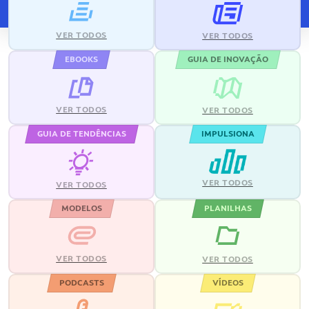
VER TODOS
VER TODOS
EBOOKS
GUIA DE INOVAÇÃO
VER TODOS
VER TODOS
GUIA DE TENDÊNCIAS
IMPULSIONA
VER TODOS
VER TODOS
MODELOS
PLANILHAS
VER TODOS
VER TODOS
PODCASTS
VÍDEOS