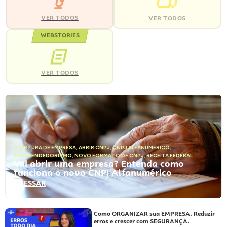
VER TODOS
VER TODOS
WEBSTORIES
VER TODOS
ABERTURA DE EMPRESA
,
ABRIR CNPJ
,
CNPJ ALFANUMÉRICO
,
EMPREENDEDORISMO
,
NOVO FORMATO DE CNPJ
,
RECEITA FEDERAL
Vai abrir uma empresa? Entenda como
funciona o novo CNPJ Alfanumérico
ACESSAR
Como ORGANIZAR sua EMPRESA. Reduzir
erros e crescer com SEGURANÇA.