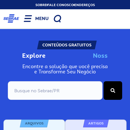
SOBRE
FALE CONOSCO
ENDEREÇOS
MENU
CONTEÚDOS GRATUITOS
Explore
N
o
s
s
o
s
A
Encontre a solução que você precisa
e Transforme Seu Negócio
ARQUIVOS
ARTIGOS