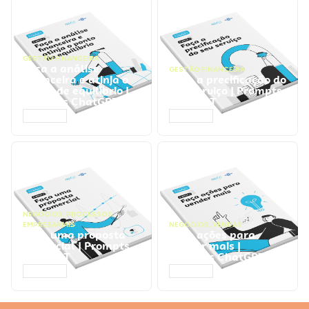
GESTÃO FINANCEIRA
Faça a análise
GESTÃO FINANCEIRA
financeira e atinja o
Faça a precificação do
ponto de equilíbrio |
seu serviço | Prompts
Prompts ChatGPT
ChatGPT
ACESSAR
ACESSAR
NEGÓCIOS
,
PROCESSOS
EMPRESARIAIS
NEGÓCIOS
,
VENDAS
Faça uma proposta
Faça ações para
comercial | Prompts
vender mais |
ChatGPT
Prompts ChatGPT
ACESSAR
ACESSAR