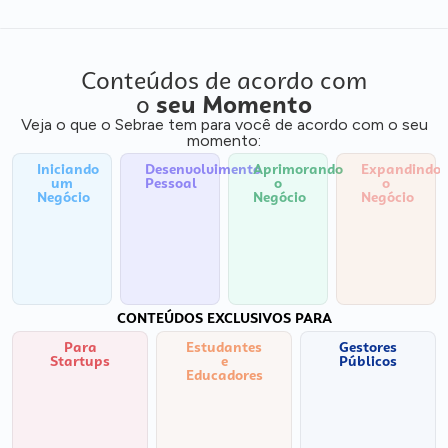
Conteúdos de acordo com
o
seu Momento
Veja o que o Sebrae tem para você de acordo com o seu
momento:
Iniciando
Desenvolvimento
Aprimorando
Expandindo
um
Pessoal
o
o
Negócio
Negócio
Negócio
CONTEÚDOS EXCLUSIVOS PARA
Para
Estudantes
Gestores
Startups
e
Públicos
Educadores