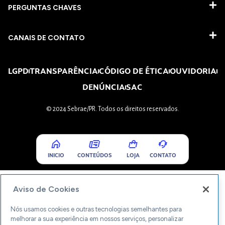
PERGUNTAS CHAVES​
CANAIS DE CONTATO
LGPD
TRANSPARÊNCIA
CÓDIGO DE ÉTICA
OUVIDORIA
DENÚNCIA
SAC
© 2024 Sebrae/PR. Todos os direitos reservados.
INICIO
CONTEÚDOS
LOJA
CONTATO
Aviso de Cookies
Nós usamos cookies e outras tecnologias semelhantes para
melhorar a sua experiência em nossos serviços, personalizar