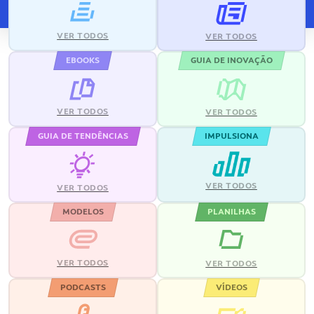
VER TODOS
VER TODOS
EBOOKS
GUIA DE INOVAÇÃO
VER TODOS
VER TODOS
GUIA DE TENDÊNCIAS
IMPULSIONA
VER TODOS
VER TODOS
MODELOS
PLANILHAS
VER TODOS
VER TODOS
PODCASTS
VÍDEOS