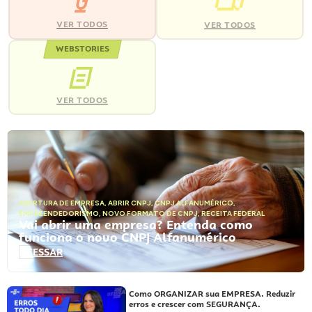
VER TODOS
VER TODOS
WEBSTORIES
VER TODOS
ABERTURA DE EMPRESA
,
ABRIR CNPJ
,
CNPJ ALFANUMÉRICO
,
EMPREENDEDORISMO
,
NOVO FORMATO DE CNPJ
,
RECEITA FEDERAL
Vai abrir uma empresa? Entenda como
funciona o novo CNPJ Alfanumérico
ACESSAR
Como ORGANIZAR sua EMPRESA. Reduzir
erros e crescer com SEGURANÇA.