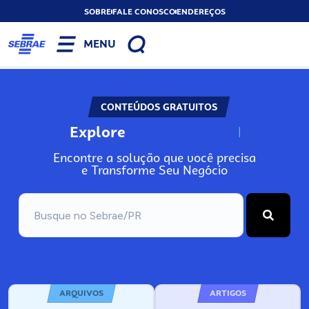
SOBRE
FALE CONOSCO
ENDEREÇOS
MENU
CONTEÚDOS GRATUITOS
Explore
N
o
s
s
o
s
A
Encontre a solução que você precisa
e Transforme Seu Negócio
ARQUIVOS
ARTIGOS