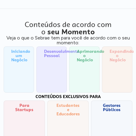
Conteúdos de acordo com
o
seu Momento
Veja o que o Sebrae tem para você de acordo com o seu
momento:
Iniciando
Desenvolvimento
Aprimorando
Expandindo
um
Pessoal
o
o
Negócio
Negócio
Negócio
CONTEÚDOS EXCLUSIVOS PARA
Para
Estudantes
Gestores
Startups
e
Públicos
Educadores