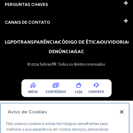
PERGUNTAS CHAVES​
CANAIS DE CONTATO
LGPD
TRANSPARÊNCIA
CÓDIGO DE ÉTICA
OUVIDORIA
DENÚNCIA
SAC
© 2024 Sebrae/PR. Todos os direitos reservados.
INICIO
CONTEÚDOS
LOJA
CONTATO
Aviso de Cookies
Nós usamos cookies e outras tecnologias semelhantes para
melhorar a sua experiência em nossos serviços, personalizar