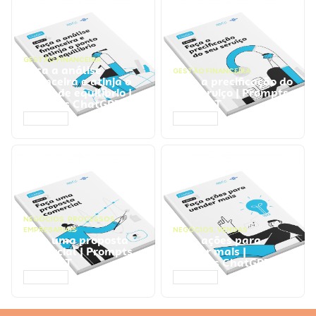
GESTÃO FINANCEIRA
Faça a análise
GESTÃO FINANCEIRA
financeira e atinja o
Faça a precificação do
ponto de equilíbrio |
seu serviço | Prompts
Prompts ChatGPT
ChatGPT
ACESSAR
ACESSAR
NEGÓCIOS
,
PROCESSOS
EMPRESARIAIS
NEGÓCIOS
,
VENDAS
Faça uma proposta
Faça ações para
comercial | Prompts
vender mais |
ChatGPT
Prompts ChatGPT
ACESSAR
ACESSAR