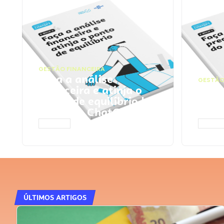
GESTÃO FINANCEIRA
Faça a análise
GESTÃO
financeira e atinja o
Faça
ponto de equilíbrio |
seu 
Prompts ChatGPT
Cha
ACESSAR
ACESS
ÚLTIMOS ARTIGOS