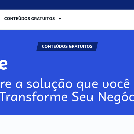
CONTEÚDOS GRATUITOS
CONTEÚDOS GRATUITOS
lore
re a solução que você 
 Transforme Seu Negóc