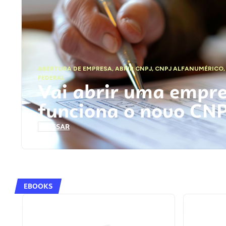
ABERTURA DE EMPRESA
,
ABRIR CNPJ
,
CNPJ ALFANUMÉRICO
FEDERAL
Vai abrir uma empr
funciona o novo CN
ACESSAR
EBOOKS