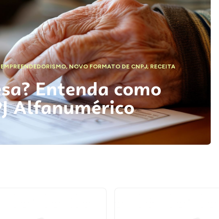
,
EMPREENDEDORISMO
,
NOVO FORMATO DE CNPJ
,
RECEITA
esa? Entenda como
PJ Alfanumérico