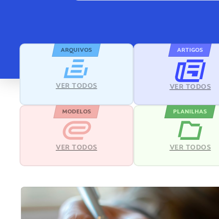
ARQUIVOS
ARTIGOS
VER TODOS
VER TODOS
MODELOS
PLANILHAS
VER TODOS
VER TODOS