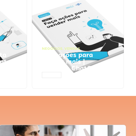
NEGÓCIOS
,
VENDAS
ta
Faça ações para
pts
vender mais |
Prompts ChatGPT
ACESSAR