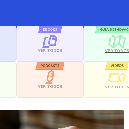
EBOOKS
GUIA DE INOVA
VER TODOS
VER TODO
PODCASTS
VÍDEOS
VER TODOS
VER TODO