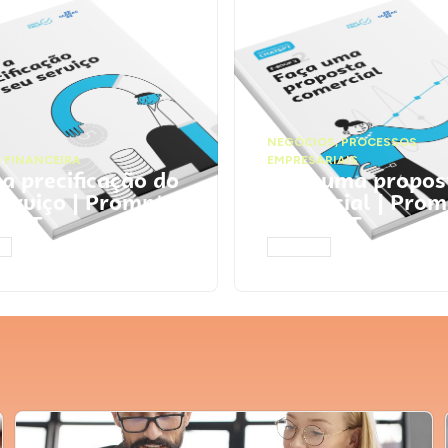
NEGÓCIOS
,
PROCESSOS
 FINANCEIRA
EMPRESARIAIS
 a precificação do
Faça uma propos
serviço | Prompts
comercial | Prom
tGPT
ChatGPT
AR
ACESSAR