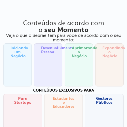
Conteúdos de acordo com
o
seu Momento
Veja o que o Sebrae tem para você de acordo com o seu
momento:
Iniciando
Desenvolvimento
Aprimorando
Expandindo
um
Pessoal
o
o
Negócio
Negócio
Negócio
CONTEÚDOS EXCLUSIVOS PARA
Para
Estudantes
Gestores
Startups
e
Públicos
Educadores