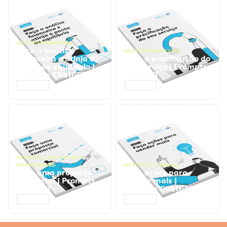
GESTÃO FINANCEIRA
Faça a análise
GESTÃO FINANCEIRA
financeira e atinja o
Faça a precificação do
ponto de equilíbrio |
seu serviço | Prompts
Prompts ChatGPT
ChatGPT
ACESSAR
ACESSAR
NEGÓCIOS
,
PROCESSOS
EMPRESARIAIS
NEGÓCIOS
,
VENDAS
Faça uma proposta
Faça ações para
comercial | Prompts
vender mais |
ChatGPT
Prompts ChatGPT
ACESSAR
ACESSAR