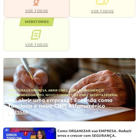
VER TODOS
VER TODOS
WEBSTORIES
VER TODOS
ABERTURA DE EMPRESA
,
ABRIR CNPJ
,
CNPJ ALFANUMÉRICO
,
EMPREENDEDORISMO
,
NOVO FORMATO DE CNPJ
,
RECEITA FEDERAL
Vai abrir uma empresa? Entenda como
funciona o novo CNPJ Alfanumérico
ACESSAR
Como ORGANIZAR sua EMPRESA. Reduzir
erros e crescer com SEGURANÇA.