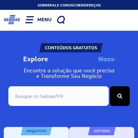
SOBRE
FALE CONOSCO
ENDEREÇOS
MENU
CONTEÚDOS GRATUITOS
Explore
N
o
s
s
o
s
A
n
Encontre a solução que você precisa
e Transforme Seu Negócio
ARQUIVOS
ARTIGOS