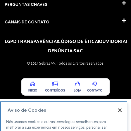
PERGUNTAS CHAVES​
CANAIS DE CONTATO
LGPD
TRANSPARÊNCIA
CÓDIGO DE ÉTICA
OUVIDORIA
DENÚNCIA
SAC
© 2024 Sebrae/PR. Todos os direitos reservados.
INICIO
CONTEÚDOS
LOJA
CONTATO
Aviso de Cookies
Nós usamos cookies e outras tecnologias semelhantes para
melhorar a sua experiência em nossos serviços, personalizar