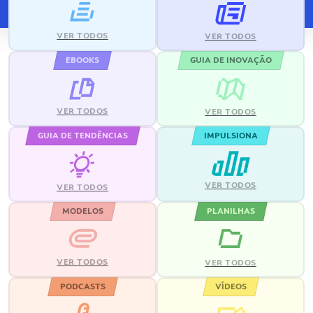
VER TODOS
VER TODOS
EBOOKS
GUIA DE INOVAÇÃO
VER TODOS
VER TODOS
GUIA DE TENDÊNCIAS
IMPULSIONA
VER TODOS
VER TODOS
MODELOS
PLANILHAS
VER TODOS
VER TODOS
PODCASTS
VÍDEOS