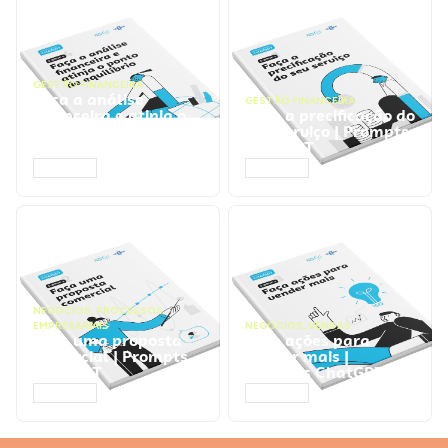
GESTÃO FINANCEIRA
Faça a análise
GESTÃO FINANCEIRA
financeira e atinja o
Faça a precificação do
ponto de equilíbrio |
seu serviço | Prompts
Prompts ChatGPT
ChatGPT
ACESSAR
ACESSAR
NEGÓCIOS
,
PROCESSOS
EMPRESARIAIS
NEGÓCIOS
,
VENDAS
Faça uma proposta
Faça ações para
comercial | Prompts
vender mais |
ChatGPT
Prompts ChatGPT
ACESSAR
ACESSAR