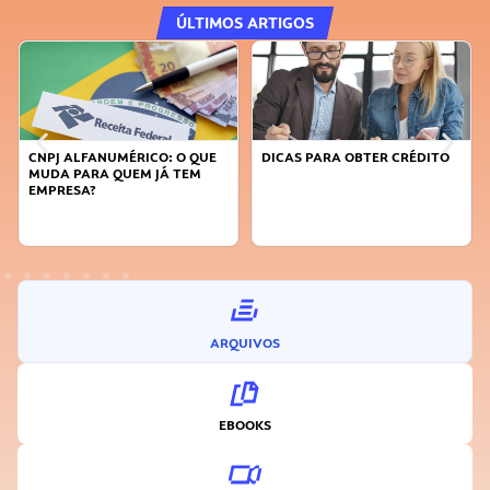
ÚLTIMOS ARTIGOS
PJ ALFANUMÉRICO: O QUE
DICAS PARA OBTER CRÉDITO
FAÇA A
DA PARA QUEM JÁ TEM
SUSTEN
PRESA?
INOVA
ARQUIVOS
EBOOKS