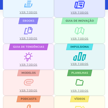
VER TODOS
VER TODOS
EBOOKS
GUIA DE INOVAÇÃO
VER TODOS
VER TODOS
GUIA DE TENDÊNCIAS
IMPULSIONA
VER TODOS
VER TODOS
MODELOS
PLANILHAS
VER TODOS
VER TODOS
PODCASTS
VÍDEOS