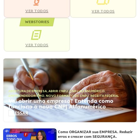
VER TODOS
VER TODOS
WEBSTORIES
VER TODOS
ABERTURA DE EMPRESA
,
ABRIR CNPJ
,
CNPJ ALFANUMÉRICO
,
EMPREENDEDORISMO
,
NOVO FORMATO DE CNPJ
,
RECEITA FEDERAL
Vai abrir uma empresa? Entenda como
funciona o novo CNPJ Alfanumérico
ACESSAR
Como ORGANIZAR sua EMPRESA. Reduzir
erros e crescer com SEGURANÇA.