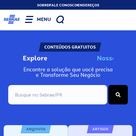
SOBRE
FALE CONOSCO
ENDEREÇOS
MENU
CONTEÚDOS GRATUITOS
Explore
N
o
s
s
o
s
A
Encontre a solução que você precisa
e Transforme Seu Negócio
ARQUIVOS
ARTIGOS