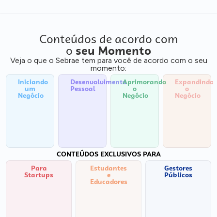
Conteúdos de acordo com
o
seu Momento
Veja o que o Sebrae tem para você de acordo com o seu
momento:
Iniciando
Desenvolvimento
Aprimorando
Expandindo
um
Pessoal
o
o
Negócio
Negócio
Negócio
CONTEÚDOS EXCLUSIVOS PARA
Para
Estudantes
Gestores
Startups
e
Públicos
Educadores