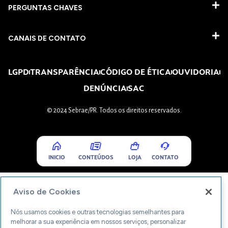
PERGUNTAS CHAVES​
CANAIS DE CONTATO
LGPD
TRANSPARÊNCIA
CÓDIGO DE ÉTICA
OUVIDORIA
DENÚNCIA
SAC
© 2024 Sebrae/PR. Todos os direitos reservados.
INICIO
CONTEÚDOS
LOJA
CONTATO
Aviso de Cookies
Nós usamos cookies e outras tecnologias semelhantes para
melhorar a sua experiência em nossos serviços, personalizar