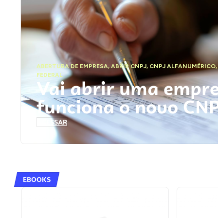
ABERTURA DE EMPRESA
,
ABRIR CNPJ
,
CNPJ ALFANUMÉRICO
FEDERAL
Vai abrir uma empr
funciona o novo CN
ACESSAR
EBOOKS