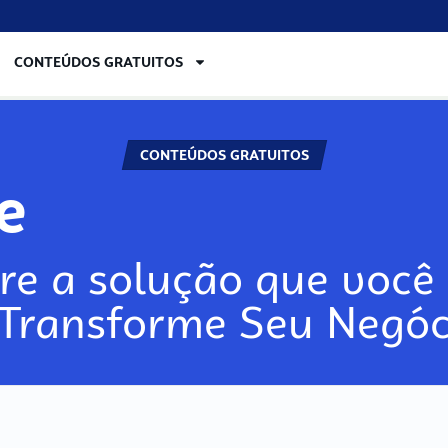
CONTEÚDOS GRATUITOS
CONTEÚDOS GRATUITOS
lore
re a solução que você 
 Transforme Seu Negóc