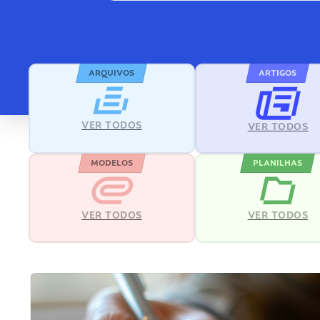
ARQUIVOS
ARTIGOS
VER TODOS
VER TODOS
MODELOS
PLANILHAS
VER TODOS
VER TODOS