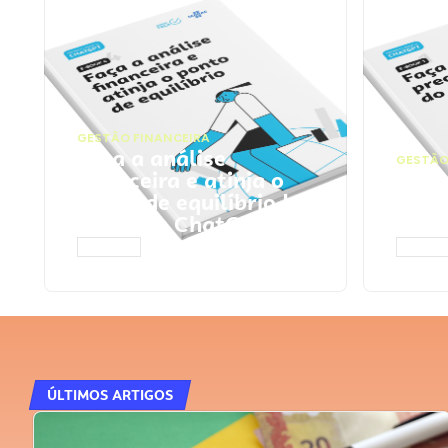
GESTÃO FINANCEIRA
Faça a análise
GESTÃO
financeira e atinja o
Faça
ponto de equilíbrio |
seu 
Prompts ChatGPT
Cha
ACESSAR
ACESS
ÚLTIMOS ARTIGOS