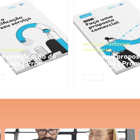
NEGÓCIOS
,
PROCESSOS
 FINANCEIRA
EMPRESARIAIS
 a precificação do
Faça uma propos
serviço | Prompts
comercial | Prom
tGPT
ChatGPT
AR
ACESSAR