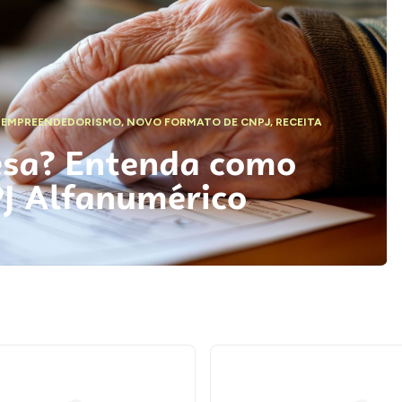
,
EMPREENDEDORISMO
,
NOVO FORMATO DE CNPJ
,
RECEITA
esa? Entenda como
PJ Alfanumérico