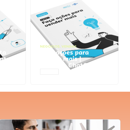
NEGÓCIOS
,
VENDAS
ta
Faça ações para
pts
vender mais |
Prompts ChatGPT
ACESSAR