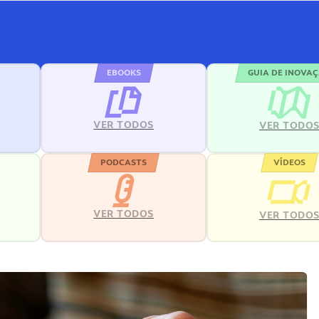
EBOOKS
GUIA DE INOVA
VER TODOS
VER TODO
PODCASTS
VÍDEOS
VER TODOS
VER TODO