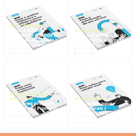
GESTÃO FINANCEIRA
Faça a análise
GESTÃO FINANCEIRA
financeira e atinja o
Faça a precificação do
ponto de equilíbrio |
seu serviço | Prompts
Prompts ChatGPT
ChatGPT
ACESSAR
ACESSAR
NEGÓCIOS
,
PROCESSOS
EMPRESARIAIS
NEGÓCIOS
,
VENDAS
Faça uma proposta
Faça ações para
comercial | Prompts
vender mais |
ChatGPT
Prompts ChatGPT
ACESSAR
ACESSAR