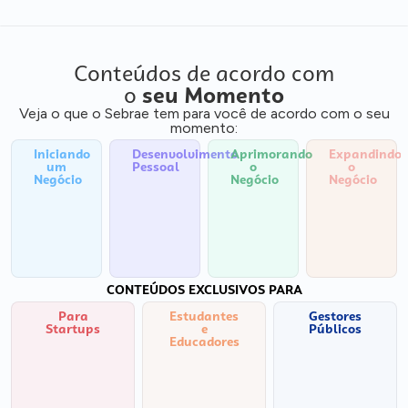
Conteúdos de acordo com
o
seu Momento
Veja o que o Sebrae tem para você de acordo com o seu
momento:
Iniciando
Desenvolvimento
Aprimorando
Expandindo
um
Pessoal
o
o
Negócio
Negócio
Negócio
CONTEÚDOS EXCLUSIVOS PARA
Para
Estudantes
Gestores
Startups
e
Públicos
Educadores