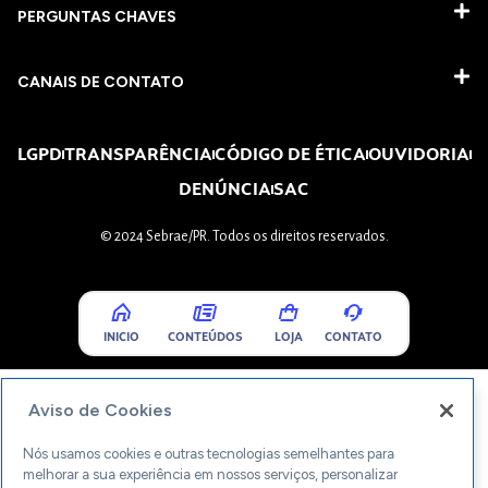
PERGUNTAS CHAVES​
CANAIS DE CONTATO
LGPD
TRANSPARÊNCIA
CÓDIGO DE ÉTICA
OUVIDORIA
DENÚNCIA
SAC
© 2024 Sebrae/PR. Todos os direitos reservados.
INICIO
CONTEÚDOS
LOJA
CONTATO
Aviso de Cookies
Nós usamos cookies e outras tecnologias semelhantes para
melhorar a sua experiência em nossos serviços, personalizar