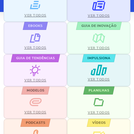
VER TODOS
VER TODOS
EBOOKS
GUIA DE INOVAÇÃO
VER TODOS
VER TODOS
GUIA DE TENDÊNCIAS
IMPULSIONA
VER TODOS
VER TODOS
MODELOS
PLANILHAS
VER TODOS
VER TODOS
PODCASTS
VÍDEOS