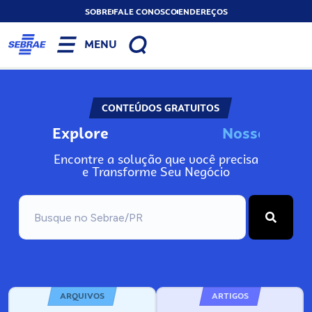
SOBRE
FALE CONOSCO
ENDEREÇOS
MENU
CONTEÚDOS GRATUITOS
Explore
N
o
s
s
o
s
I
n
Encontre a solução que você precisa
e Transforme Seu Negócio
ARQUIVOS
ARTIGOS