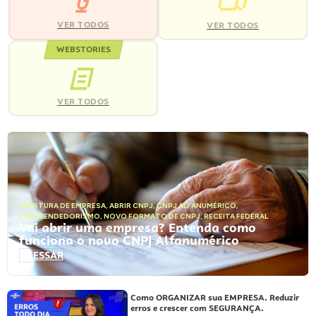
VER TODOS
VER TODOS
WEBSTORIES
VER TODOS
ABERTURA DE EMPRESA
,
ABRIR CNPJ
,
CNPJ ALFANUMÉRICO
,
EMPREENDEDORISMO
,
NOVO FORMATO DE CNPJ
,
RECEITA FEDERAL
Vai abrir uma empresa? Entenda como
funciona o novo CNPJ Alfanumérico
ACESSAR
Como ORGANIZAR sua EMPRESA. Reduzir
erros e crescer com SEGURANÇA.