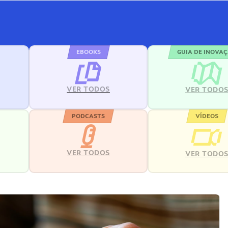
EBOOKS
GUIA DE INOVA
VER TODOS
VER TODO
PODCASTS
VÍDEOS
VER TODOS
VER TODO