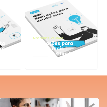
NEGÓCIOS
,
VENDAS
ta
Faça ações para
pts
vender mais |
Prompts ChatGPT
ACESSAR