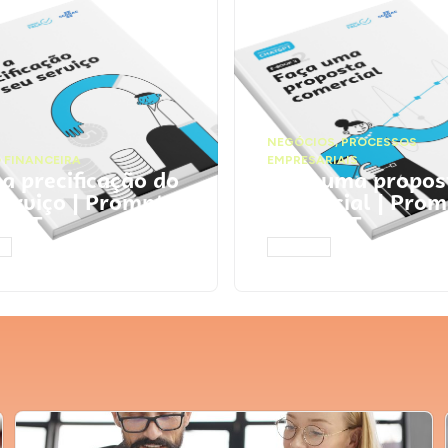
NEGÓCIOS
,
PROCESSOS
 FINANCEIRA
EMPRESARIAIS
 a precificação do
Faça uma propos
serviço | Prompts
comercial | Prom
tGPT
ChatGPT
AR
ACESSAR