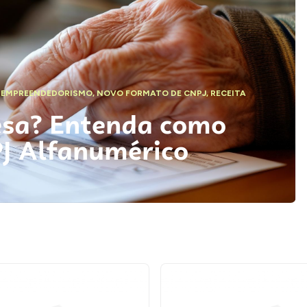
,
EMPREENDEDORISMO
,
NOVO FORMATO DE CNPJ
,
RECEITA
esa? Entenda como
PJ Alfanumérico