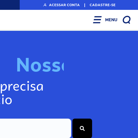
ACESSAR CONTA
|
CADASTRE-SE
MENU
N
o
s
s
o
s
I
n
f
precisa
io