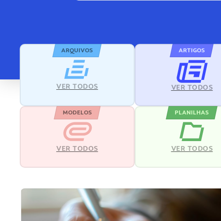
ARQUIVOS
ARTIGOS
VER TODOS
VER TODOS
MODELOS
PLANILHAS
VER TODOS
VER TODOS