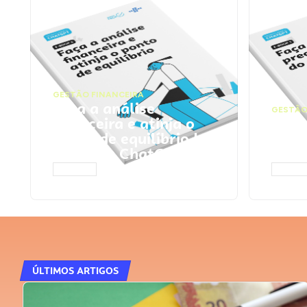
GESTÃO FINANCEIRA
Faça a análise
GESTÃO
financeira e atinja o
Faça
ponto de equilíbrio |
seu 
Prompts ChatGPT
Cha
ACESSAR
ACESS
ÚLTIMOS ARTIGOS