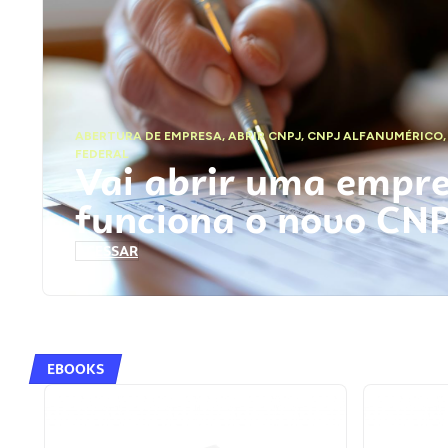
ABERTURA DE EMPRESA
,
ABRIR CNPJ
,
CNPJ ALFANUMÉRICO
FEDERAL
Vai abrir uma empr
funciona o novo CN
ACESSAR
EBOOKS