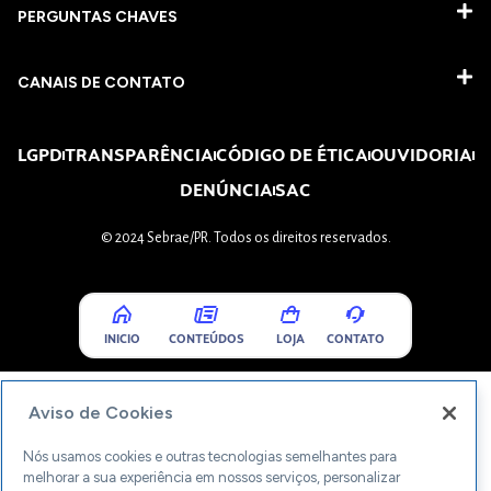
PERGUNTAS CHAVES​
CANAIS DE CONTATO
LGPD
TRANSPARÊNCIA
CÓDIGO DE ÉTICA
OUVIDORIA
DENÚNCIA
SAC
© 2024 Sebrae/PR. Todos os direitos reservados.
INICIO
CONTEÚDOS
LOJA
CONTATO
Aviso de Cookies
Nós usamos cookies e outras tecnologias semelhantes para
melhorar a sua experiência em nossos serviços, personalizar