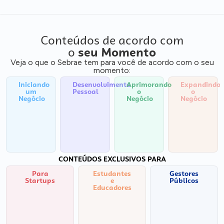
Conteúdos de acordo com
o
seu Momento
Veja o que o Sebrae tem para você de acordo com o seu
momento:
Iniciando
Desenvolvimento
Aprimorando
Expandindo
um
Pessoal
o
o
Negócio
Negócio
Negócio
CONTEÚDOS EXCLUSIVOS PARA
Para
Estudantes
Gestores
Startups
e
Públicos
Educadores