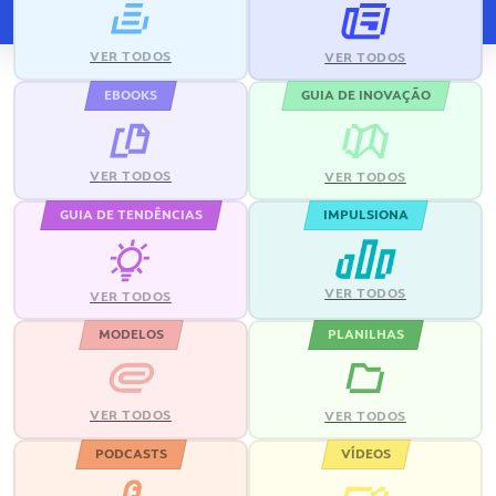
VER TODOS
VER TODOS
EBOOKS
GUIA DE INOVAÇÃO
VER TODOS
VER TODOS
GUIA DE TENDÊNCIAS
IMPULSIONA
VER TODOS
VER TODOS
MODELOS
PLANILHAS
VER TODOS
VER TODOS
PODCASTS
VÍDEOS