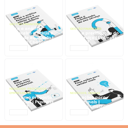
GESTÃO FINANCEIRA
Faça a análise
GESTÃO FINANCEIRA
financeira e atinja o
Faça a precificação do
ponto de equilíbrio |
seu serviço | Prompts
Prompts ChatGPT
ChatGPT
ACESSAR
ACESSAR
NEGÓCIOS
,
PROCESSOS
EMPRESARIAIS
NEGÓCIOS
,
VENDAS
Faça uma proposta
Faça ações para
comercial | Prompts
vender mais |
ChatGPT
Prompts ChatGPT
ACESSAR
ACESSAR