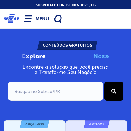
SOBRE
FALE CONOSCO
ENDEREÇOS
MENU
CONTEÚDOS GRATUITOS
Explore
N
o
s
s
o
s
A
I
n
Encontre a solução que você precisa
e Transforme Seu Negócio
ARQUIVOS
ARTIGOS