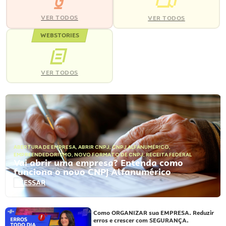
VER TODOS
VER TODOS
WEBSTORIES
VER TODOS
ABERTURA DE EMPRESA
,
ABRIR CNPJ
,
CNPJ ALFANUMÉRICO
,
EMPREENDEDORISMO
,
NOVO FORMATO DE CNPJ
,
RECEITA FEDERAL
Vai abrir uma empresa? Entenda como
funciona o novo CNPJ Alfanumérico
ACESSAR
Como ORGANIZAR sua EMPRESA. Reduzir
erros e crescer com SEGURANÇA.