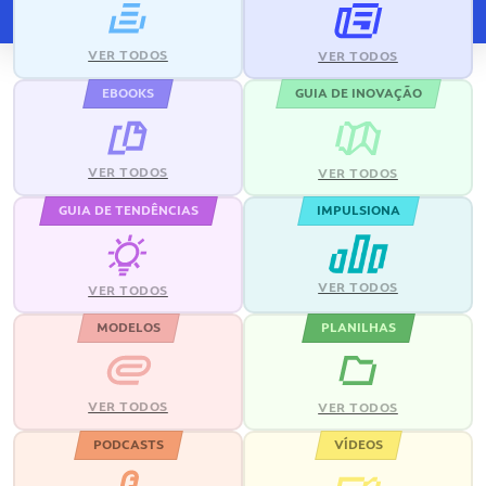
VER TODOS
VER TODOS
EBOOKS
GUIA DE INOVAÇÃO
VER TODOS
VER TODOS
GUIA DE TENDÊNCIAS
IMPULSIONA
VER TODOS
VER TODOS
MODELOS
PLANILHAS
VER TODOS
VER TODOS
PODCASTS
VÍDEOS