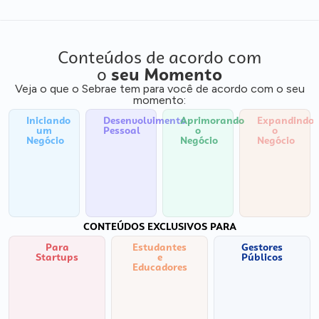
Conteúdos de acordo com
o
seu Momento
Veja o que o Sebrae tem para você de acordo com o seu
momento:
Iniciando
Desenvolvimento
Aprimorando
Expandindo
um
Pessoal
o
o
Negócio
Negócio
Negócio
CONTEÚDOS EXCLUSIVOS PARA
Para
Estudantes
Gestores
Startups
e
Públicos
Educadores