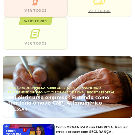
VER TODOS
VER TODOS
WEBSTORIES
VER TODOS
ABERTURA DE EMPRESA
,
ABRIR CNPJ
,
CNPJ ALFANUMÉRICO
,
EMPREENDEDORISMO
,
NOVO FORMATO DE CNPJ
,
RECEITA FEDERAL
Vai abrir uma empresa? Entenda como
funciona o novo CNPJ Alfanumérico
ACESSAR
Como ORGANIZAR sua EMPRESA. Reduzir
erros e crescer com SEGURANÇA.