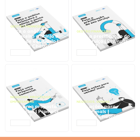
GESTÃO FINANCEIRA
Faça a análise
GESTÃO FINANCEIRA
financeira e atinja o
Faça a precificação do
ponto de equilíbrio |
seu serviço | Prompts
Prompts ChatGPT
ChatGPT
ACESSAR
ACESSAR
NEGÓCIOS
,
PROCESSOS
EMPRESARIAIS
NEGÓCIOS
,
VENDAS
Faça uma proposta
Faça ações para
comercial | Prompts
vender mais |
ChatGPT
Prompts ChatGPT
ACESSAR
ACESSAR