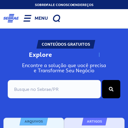
SOBRE
FALE CONOSCO
ENDEREÇOS
MENU
CONTEÚDOS GRATUITOS
Explore
N
o
s
s
o
s
A
Encontre a solução que você precisa
e Transforme Seu Negócio
ARQUIVOS
ARTIGOS