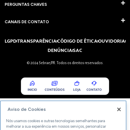
PERGUNTAS CHAVES​
CANAIS DE CONTATO
LGPD
TRANSPARÊNCIA
CÓDIGO DE ÉTICA
OUVIDORIA
DENÚNCIA
SAC
© 2024 Sebrae/PR. Todos os direitos reservados.
INICIO
CONTEÚDOS
LOJA
CONTATO
Aviso de Cookies
Nós usamos cookies e outras tecnologias semelhantes para
melhorar a sua experiência em nossos serviços, personalizar