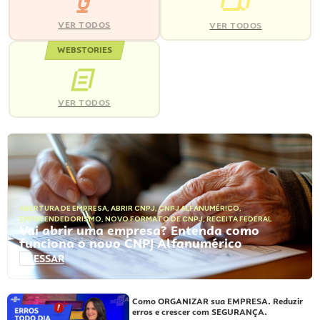
VER TODOS
VER TODOS
WEBSTORIES
VER TODOS
ABERTURA DE EMPRESA
,
ABRIR CNPJ
,
CNPJ ALFANUMÉRICO
,
EMPREENDEDORISMO
,
NOVO FORMATO DE CNPJ
,
RECEITA FEDERAL
Vai abrir uma empresa? Entenda como
funciona o novo CNPJ Alfanumérico
ACESSAR
Como ORGANIZAR sua EMPRESA. Reduzir
erros e crescer com SEGURANÇA.