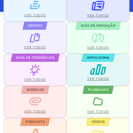
VER TODOS
VER TODOS
EBOOKS
GUIA DE INOVAÇÃO
VER TODOS
VER TODOS
GUIA DE TENDÊNCIAS
IMPULSIONA
VER TODOS
VER TODOS
MODELOS
PLANILHAS
VER TODOS
VER TODOS
PODCASTS
VÍDEOS