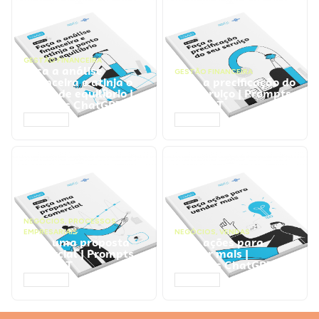
GESTÃO FINANCEIRA
Faça a análise
GESTÃO FINANCEIRA
financeira e atinja o
Faça a precificação do
ponto de equilíbrio |
seu serviço | Prompts
Prompts ChatGPT
ChatGPT
ACESSAR
ACESSAR
NEGÓCIOS
,
PROCESSOS
EMPRESARIAIS
NEGÓCIOS
,
VENDAS
Faça uma proposta
Faça ações para
comercial | Prompts
vender mais |
ChatGPT
Prompts ChatGPT
ACESSAR
ACESSAR