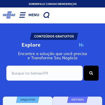
SOBRE
FALE CONOSCO
ENDEREÇOS
MENU
CONTEÚDOS GRATUITOS
Explore
N
o
s
s
o
s
P
o
Encontre a solução que você precisa
e Transforme Seu Negócio
ARQUIVOS
ARTIGOS