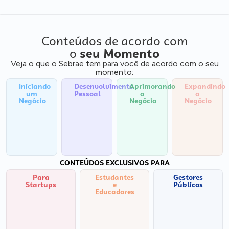
Conteúdos de acordo com
o
seu Momento
Veja o que o Sebrae tem para você de acordo com o seu
momento:
Iniciando
Desenvolvimento
Aprimorando
Expandindo
um
Pessoal
o
o
Negócio
Negócio
Negócio
CONTEÚDOS EXCLUSIVOS PARA
Para
Estudantes
Gestores
Startups
e
Públicos
Educadores