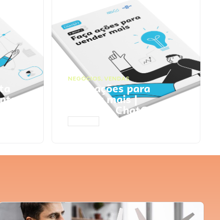
NEGÓCIOS
,
VENDAS
ta
Faça ações para
pts
vender mais |
Prompts ChatGPT
ACESSAR