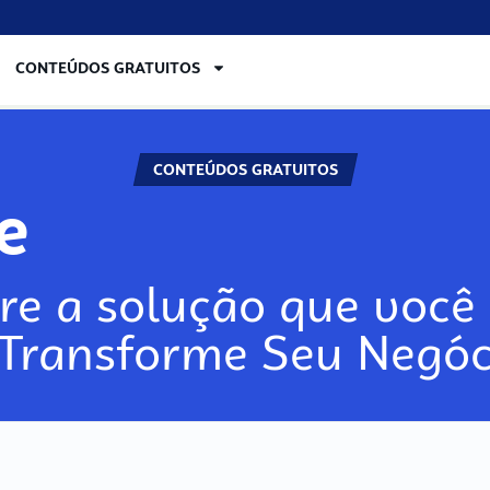
CONTEÚDOS GRATUITOS
CONTEÚDOS GRATUITOS
lore
re a solução que você 
 Transforme Seu Negóc