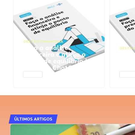
GESTÃO FINANCEIRA
Faça a análise
GESTÃO
financeira e atinja o
Faça
ponto de equilíbrio |
seu 
Prompts ChatGPT
Cha
ACESSAR
ACESS
ÚLTIMOS ARTIGOS