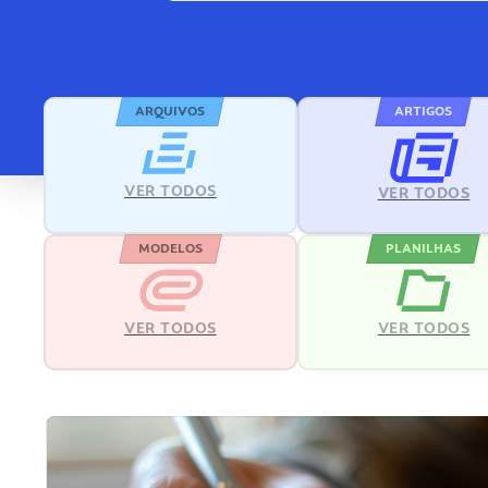
ARQUIVOS
ARTIGOS
VER TODOS
VER TODOS
MODELOS
PLANILHAS
VER TODOS
VER TODOS