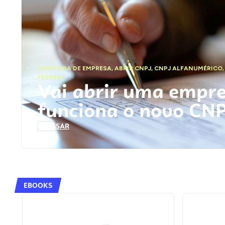
ABERTURA DE EMPRESA
,
ABRIR CNPJ
,
CNPJ ALFANUMÉRICO
FEDERAL
Vai abrir uma empr
funciona o novo CN
ACESSAR
EBOOKS