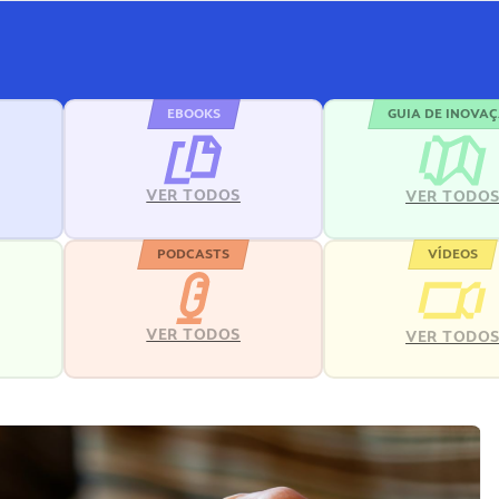
EBOOKS
GUIA DE INOVA
VER TODOS
VER TODO
PODCASTS
VÍDEOS
VER TODOS
VER TODO