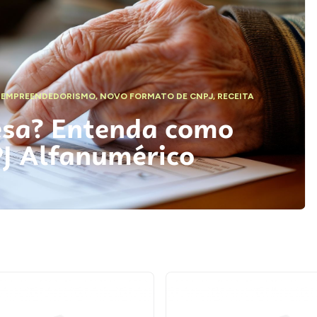
,
EMPREENDEDORISMO
,
NOVO FORMATO DE CNPJ
,
RECEITA
esa? Entenda como
PJ Alfanumérico