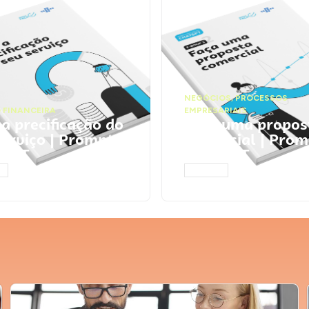
NEGÓCIOS
,
PROCESSOS
 FINANCEIRA
EMPRESARIAIS
 a precificação do
Faça uma propos
serviço | Prompts
comercial | Prom
tGPT
ChatGPT
AR
ACESSAR