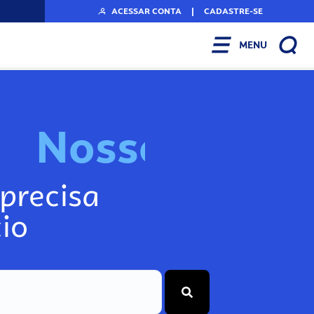
ACESSAR CONTA
|
CADASTRE-SE
MENU
N
o
s
s
o
s
A
r
precisa
io