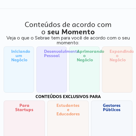
Conteúdos de acordo com
o
seu Momento
Veja o que o Sebrae tem para você de acordo com o seu
momento:
Iniciando
Desenvolvimento
Aprimorando
Expandindo
um
Pessoal
o
o
Negócio
Negócio
Negócio
CONTEÚDOS EXCLUSIVOS PARA
Para
Estudantes
Gestores
Startups
e
Públicos
Educadores