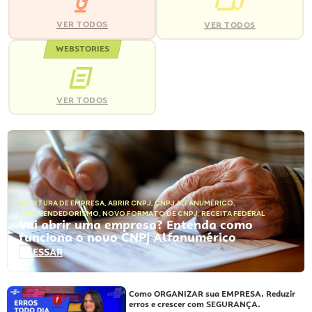
VER TODOS
VER TODOS
WEBSTORIES
VER TODOS
ABERTURA DE EMPRESA
,
ABRIR CNPJ
,
CNPJ ALFANUMÉRICO
,
EMPREENDEDORISMO
,
NOVO FORMATO DE CNPJ
,
RECEITA FEDERAL
Vai abrir uma empresa? Entenda como
funciona o novo CNPJ Alfanumérico
ACESSAR
Como ORGANIZAR sua EMPRESA. Reduzir
erros e crescer com SEGURANÇA.