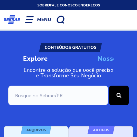
SOBRE
FALE CONOSCO
ENDEREÇOS
MENU
CONTEÚDOS GRATUITOS
Explore
N
o
s
s
o
s
A
Encontre a solução que você precisa
e Transforme Seu Negócio
ARQUIVOS
ARTIGOS