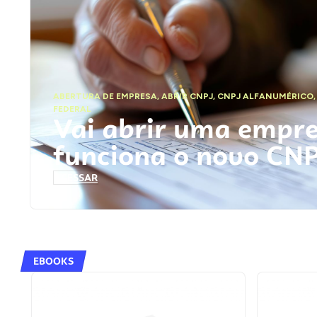
ABERTURA DE EMPRESA
,
ABRIR CNPJ
,
CNPJ ALFANUMÉRICO
FEDERAL
Vai abrir uma empr
funciona o novo CN
ACESSAR
EBOOKS