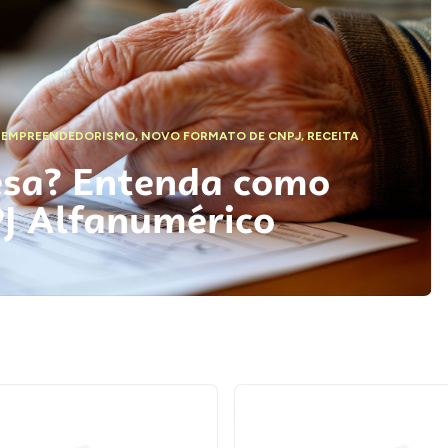
,
EMPREENDEDORISMO
,
NOVO FORMATO DE CNPJ
,
RECEITA
esa? Entenda como
PJ Alfanumérico