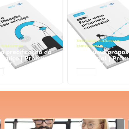
NEGÓCIOS
,
PROCESSOS
 FINANCEIRA
EMPRESARIAIS
 a precificação do
Faça uma propos
serviço | Prompts
comercial | Prom
tGPT
ChatGPT
AR
ACESSAR