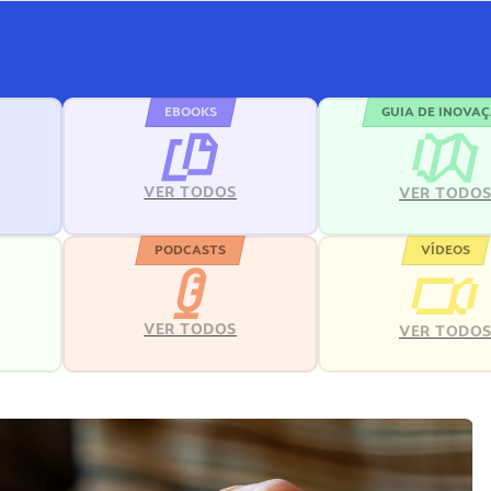
EBOOKS
GUIA DE INOVA
VER TODOS
VER TODO
PODCASTS
VÍDEOS
VER TODOS
VER TODO