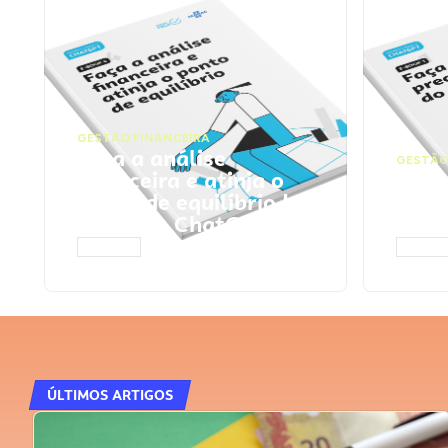
GESTÃO FINANCEIRA
Faça a análise
GESTÃO
financeira e atinja o
Faça
ponto de equilíbrio |
seu 
Prompts ChatGPT
Cha
ACESSAR
ACESS
ÚLTIMOS ARTIGOS