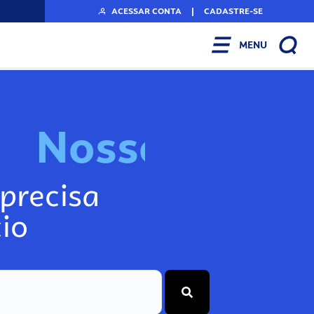
ACESSAR CONTA
|
CADASTRE-SE
MENU
N
o
s
s
o
s
I
n
f
o
g
precisa
io