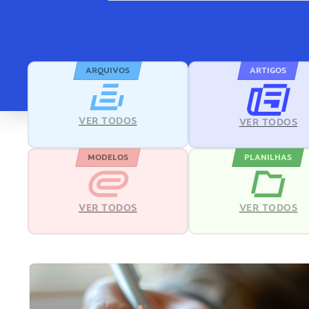
ARQUIVOS
ARTIGOS
VER TODOS
VER TODOS
MODELOS
PLANILHAS
VER TODOS
VER TODOS