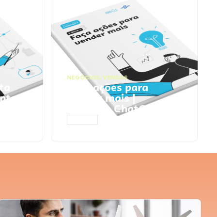
NEGÓCIOS
,
VENDAS
ta
Faça ações para
pts
vender mais |
Prompts ChatGPT
ACESSAR