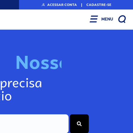
ACESSAR CONTA
|
CADASTRE-SE
MENU
N
o
s
s
o
s
I
n
f
o
precisa
io