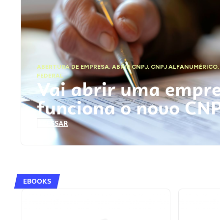
ABERTURA DE EMPRESA
,
ABRIR CNPJ
,
CNPJ ALFANUMÉRICO
FEDERAL
Vai abrir uma empr
funciona o novo CN
ACESSAR
EBOOKS