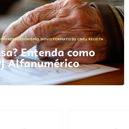
,
EMPREENDEDORISMO
,
NOVO FORMATO DE CNPJ
,
RECEITA
esa? Entenda como
PJ Alfanumérico