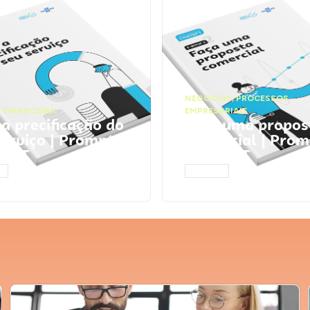
NEGÓCIOS
,
PROCESSOS
 FINANCEIRA
EMPRESARIAIS
 a precificação do
Faça uma propos
serviço | Prompts
comercial | Prom
tGPT
ChatGPT
AR
ACESSAR