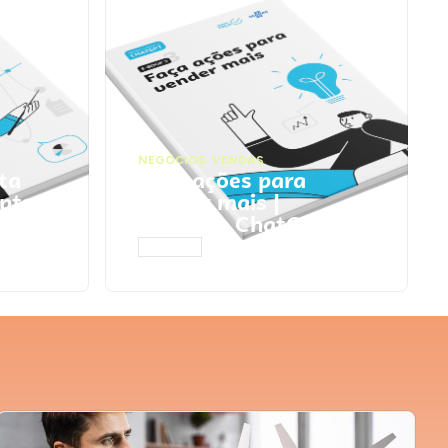
NEGÓCIOS
,
VENDAS
ta
Faça ações para
pts
vender mais |
Prompts ChatGPT
ACESSAR