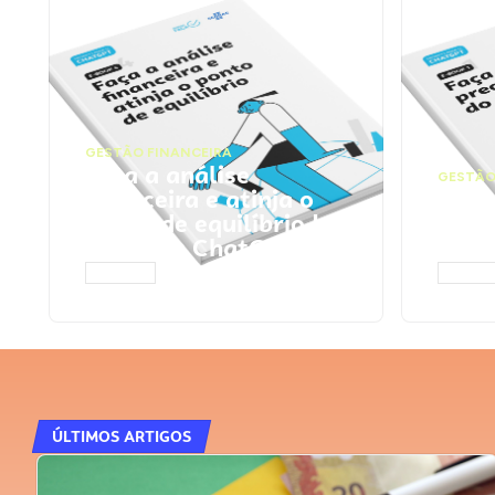
GESTÃO FINANCEIRA
Faça a análise
GESTÃO
financeira e atinja o
Faça
ponto de equilíbrio |
seu 
Prompts ChatGPT
Cha
ACESSAR
ACESS
ÚLTIMOS ARTIGOS