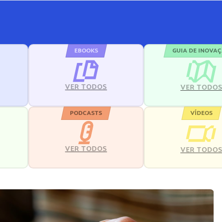
EBOOKS
GUIA DE INOVA
VER TODOS
VER TODO
PODCASTS
VÍDEOS
VER TODOS
VER TODO