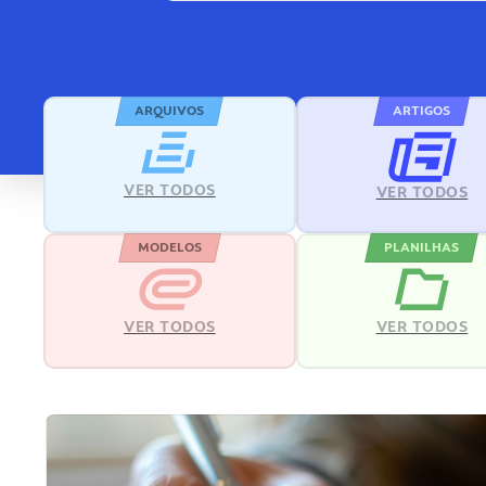
ARQUIVOS
ARTIGOS
VER TODOS
VER TODOS
MODELOS
PLANILHAS
VER TODOS
VER TODOS