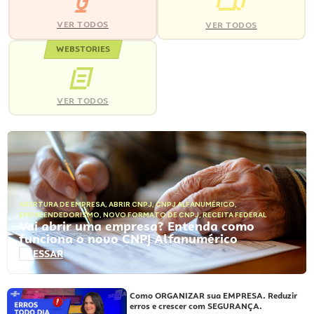
VER TODOS
VER TODOS
WEBSTORIES
VER TODOS
ABERTURA DE EMPRESA
,
ABRIR CNPJ
,
CNPJ ALFANUMÉRICO
,
EMPREENDEDORISMO
,
NOVO FORMATO DE CNPJ
,
RECEITA FEDERAL
Vai abrir uma empresa? Entenda como
funciona o novo CNPJ Alfanumérico
ACESSAR
Como ORGANIZAR sua EMPRESA. Reduzir
erros e crescer com SEGURANÇA.