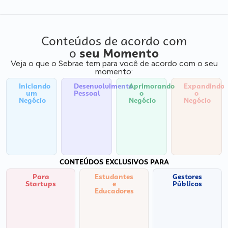
Conteúdos de acordo com
o
seu Momento
Veja o que o Sebrae tem para você de acordo com o seu
momento:
Iniciando
Desenvolvimento
Aprimorando
Expandindo
um
Pessoal
o
o
Negócio
Negócio
Negócio
CONTEÚDOS EXCLUSIVOS PARA
Para
Estudantes
Gestores
Startups
e
Públicos
Educadores