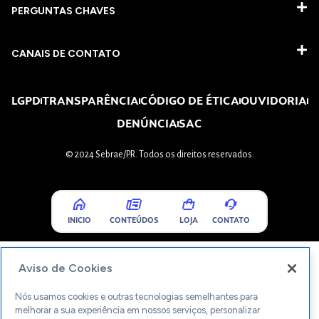
PERGUNTAS CHAVES​
CANAIS DE CONTATO
LGPD
TRANSPARÊNCIA
CÓDIGO DE ÉTICA
OUVIDORIA
DENÚNCIA
SAC
© 2024 Sebrae/PR. Todos os direitos reservados.
INICIO
CONTEÚDOS
LOJA
CONTATO
Aviso de Cookies
Nós usamos cookies e outras tecnologias semelhantes para
melhorar a sua experiência em nossos serviços, personalizar