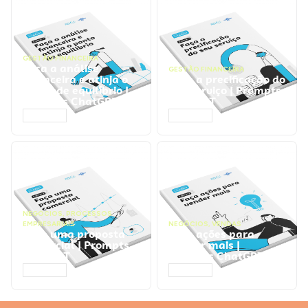
GESTÃO FINANCEIRA
Faça a análise
GESTÃO FINANCEIRA
financeira e atinja o
Faça a precificação do
ponto de equilíbrio |
seu serviço | Prompts
Prompts ChatGPT
ChatGPT
ACESSAR
ACESSAR
NEGÓCIOS
,
PROCESSOS
EMPRESARIAIS
NEGÓCIOS
,
VENDAS
Faça uma proposta
Faça ações para
comercial | Prompts
vender mais |
ChatGPT
Prompts ChatGPT
ACESSAR
ACESSAR