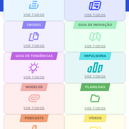
VER TODOS
VER TODOS
EBOOKS
GUIA DE INOVAÇÃO
VER TODOS
VER TODOS
GUIA DE TENDÊNCIAS
IMPULSIONA
VER TODOS
VER TODOS
MODELOS
PLANILHAS
VER TODOS
VER TODOS
PODCASTS
VÍDEOS