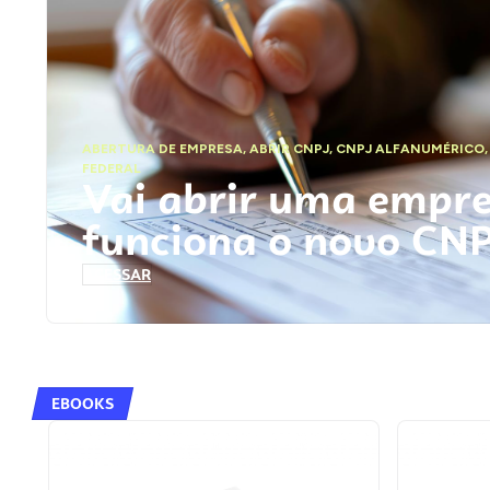
ABERTURA DE EMPRESA
,
ABRIR CNPJ
,
CNPJ ALFANUMÉRICO
FEDERAL
Vai abrir uma empr
funciona o novo CN
ACESSAR
EBOOKS