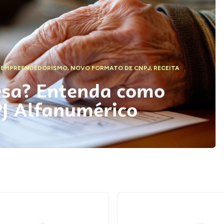
,
EMPREENDEDORISMO
,
NOVO FORMATO DE CNPJ
,
RECEITA
esa? Entenda como
PJ Alfanumérico