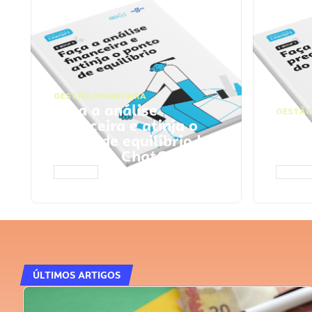
GESTÃO FINANCEIRA
Faça a análise
GESTÃO
financeira e atinja o
Faça
ponto de equilíbrio |
seu 
Prompts ChatGPT
Cha
ACESSAR
ACESS
ÚLTIMOS ARTIGOS