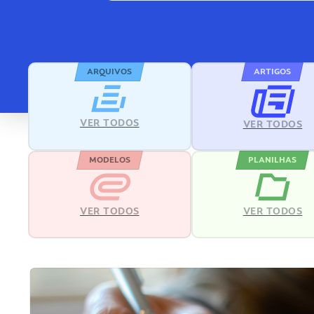
ARQUIVOS
ARTIGOS
VER TODOS
VER TODOS
MODELOS
PLANILHAS
VER TODOS
VER TODOS