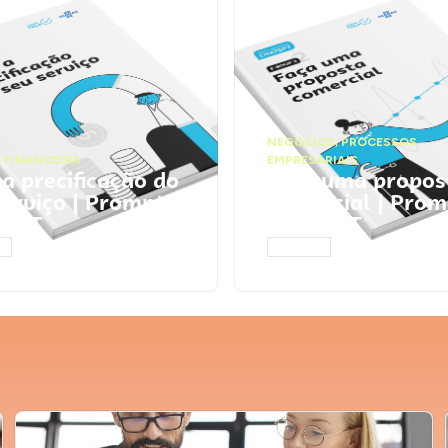
NEGÓCIOS
,
PROCESSOS
 FINANCEIRA
EMPRESARIAIS
 a precificação do
Faça uma propos
serviço | Prompts
comercial | Prom
tGPT
ChatGPT
AR
ACESSAR