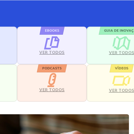
EBOOKS
GUIA DE INOVA
VER TODOS
VER TODO
PODCASTS
VÍDEOS
VER TODOS
VER TODO