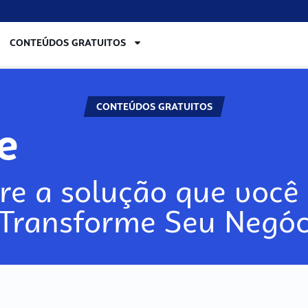
CONTEÚDOS GRATUITOS
CONTEÚDOS GRATUITOS
lore
re a solução que você 
 Transforme Seu Negóc