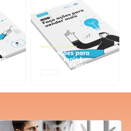
NEGÓCIOS
,
VENDAS
ta
Faça ações para
pts
vender mais |
Prompts ChatGPT
ACESSAR