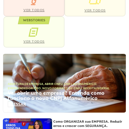
VER TODOS
VER TODOS
WEBSTORIES
VER TODOS
ABERTURA DE EMPRESA
,
ABRIR CNPJ
,
CNPJ ALFANUMÉRICO
,
EMPREENDEDORISMO
,
NOVO FORMATO DE CNPJ
,
RECEITA FEDERAL
Vai abrir uma empresa? Entenda como
funciona o novo CNPJ Alfanumérico
ACESSAR
Como ORGANIZAR sua EMPRESA. Reduzir
erros e crescer com SEGURANÇA.