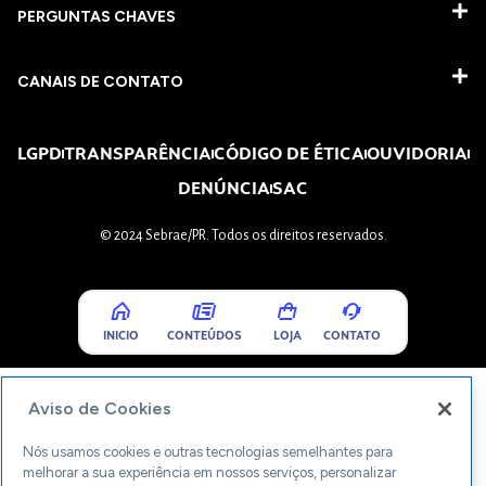
PERGUNTAS CHAVES​
CANAIS DE CONTATO
LGPD
TRANSPARÊNCIA
CÓDIGO DE ÉTICA
OUVIDORIA
DENÚNCIA
SAC
© 2024 Sebrae/PR. Todos os direitos reservados.
INICIO
CONTEÚDOS
LOJA
CONTATO
Aviso de Cookies
Nós usamos cookies e outras tecnologias semelhantes para
melhorar a sua experiência em nossos serviços, personalizar