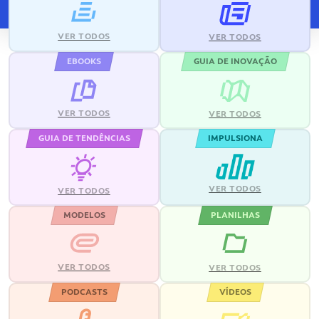
VER TODOS
VER TODOS
EBOOKS
GUIA DE INOVAÇÃO
VER TODOS
VER TODOS
GUIA DE TENDÊNCIAS
IMPULSIONA
VER TODOS
VER TODOS
MODELOS
PLANILHAS
VER TODOS
VER TODOS
PODCASTS
VÍDEOS