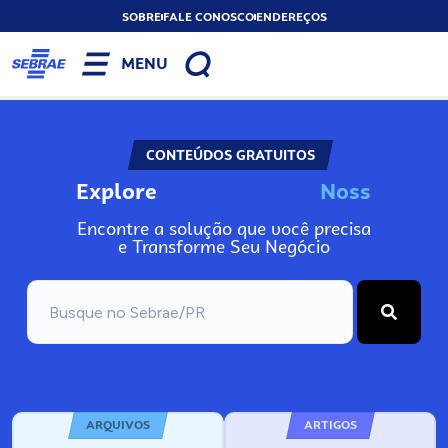
SOBRE
FALE CONOSCO
ENDEREÇOS
MENU
CONTEÚDOS GRATUITOS
Explore
N
o
s
s
o
s
A
Encontre a solução que você precisa
e Transforme Seu Negócio
ARQUIVOS
ARTIGOS