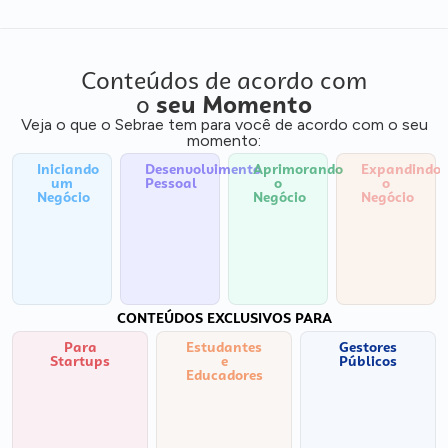
Conteúdos de acordo com
o
seu Momento
Veja o que o Sebrae tem para você de acordo com o seu
momento:
Iniciando
Desenvolvimento
Aprimorando
Expandindo
um
Pessoal
o
o
Negócio
Negócio
Negócio
CONTEÚDOS EXCLUSIVOS PARA
Para
Estudantes
Gestores
Startups
e
Públicos
Educadores