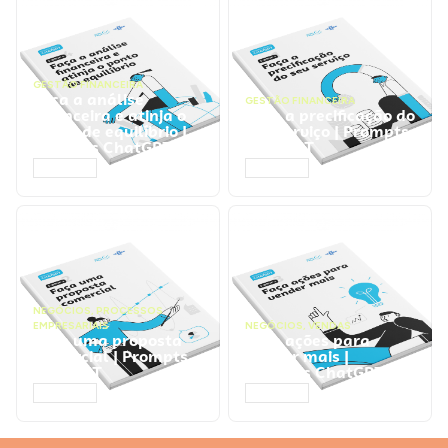
GESTÃO FINANCEIRA
Faça a análise
GESTÃO FINANCEIRA
financeira e atinja o
Faça a precificação do
ponto de equilíbrio |
seu serviço | Prompts
Prompts ChatGPT
ChatGPT
ACESSAR
ACESSAR
NEGÓCIOS
,
PROCESSOS
EMPRESARIAIS
NEGÓCIOS
,
VENDAS
Faça uma proposta
Faça ações para
comercial | Prompts
vender mais |
ChatGPT
Prompts ChatGPT
ACESSAR
ACESSAR