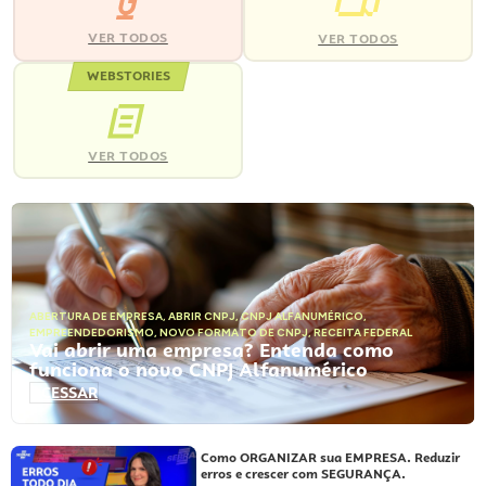
VER TODOS
VER TODOS
WEBSTORIES
VER TODOS
ABERTURA DE EMPRESA
,
ABRIR CNPJ
,
CNPJ ALFANUMÉRICO
,
EMPREENDEDORISMO
,
NOVO FORMATO DE CNPJ
,
RECEITA FEDERAL
Vai abrir uma empresa? Entenda como
funciona o novo CNPJ Alfanumérico
ACESSAR
Como ORGANIZAR sua EMPRESA. Reduzir
erros e crescer com SEGURANÇA.