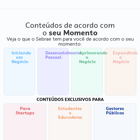
Conteúdos de acordo com
o
seu Momento
Veja o que o Sebrae tem para você de acordo com o seu
momento:
Iniciando
Desenvolvimento
Aprimorando
Expandindo
um
Pessoal
o
o
Negócio
Negócio
Negócio
CONTEÚDOS EXCLUSIVOS PARA
Para
Estudantes
Gestores
Startups
e
Públicos
Educadores