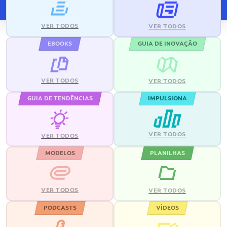
VER TODOS
VER TODOS
EBOOKS
GUIA DE INOVAÇÃO
VER TODOS
VER TODOS
GUIA DE TENDÊNCIAS
IMPULSIONA
VER TODOS
VER TODOS
MODELOS
PLANILHAS
VER TODOS
VER TODOS
PODCASTS
VÍDEOS