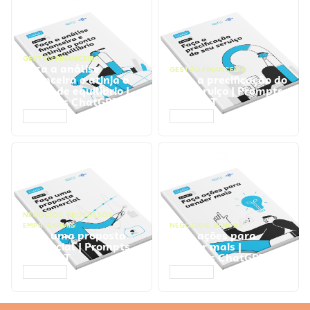
GESTÃO FINANCEIRA
Faça a análise
GESTÃO FINANCEIRA
financeira e atinja o
Faça a precificação do
ponto de equilíbrio |
seu serviço | Prompts
Prompts ChatGPT
ChatGPT
ACESSAR
ACESSAR
NEGÓCIOS
,
PROCESSOS
EMPRESARIAIS
NEGÓCIOS
,
VENDAS
Faça uma proposta
Faça ações para
comercial | Prompts
vender mais |
ChatGPT
Prompts ChatGPT
ACESSAR
ACESSAR