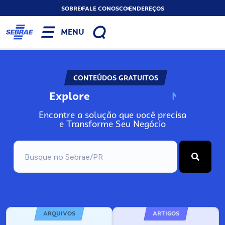
SOBRE
FALE CONOSCO
ENDEREÇOS
MENU
CONTEÚDOS GRATUITOS
Explore
N
o
s
s
o
s
A
Encontre a solução que você precisa
e Transforme Seu Negócio
ARQUIVOS
ARTIGOS