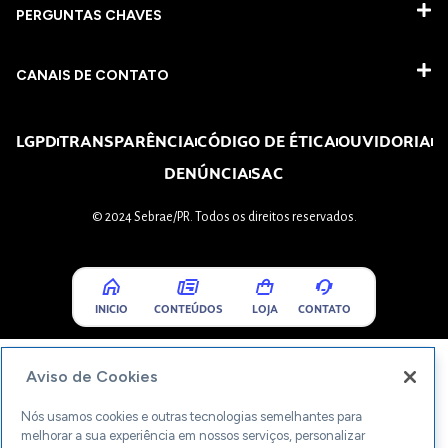
PERGUNTAS CHAVES​
CANAIS DE CONTATO
LGPD
TRANSPARÊNCIA
CÓDIGO DE ÉTICA
OUVIDORIA
DENÚNCIA
SAC
© 2024 Sebrae/PR. Todos os direitos reservados.
INICIO
CONTEÚDOS
LOJA
CONTATO
Aviso de Cookies
Nós usamos cookies e outras tecnologias semelhantes para
melhorar a sua experiência em nossos serviços, personalizar