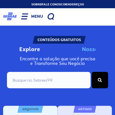
SOBRE
FALE CONOSCO
ENDEREÇOS
MENU
CONTEÚDOS GRATUITOS
Explore
N
o
s
s
A
o
s
n
Encontre a solução que você precisa
e Transforme Seu Negócio
ARQUIVOS
ARTIGOS