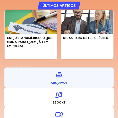
ÚLTIMOS ARTIGOS
E
DICAS PARA OBTER CRÉDITO
FAÇA A DIFERENÇA: SEJA
SUSTENTÁVEL, SEJA
INOVADOR
ARQUIVOS
EBOOKS