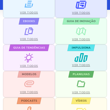
VER TODOS
VER TODOS
EBOOKS
GUIA DE INOVAÇÃO
VER TODOS
VER TODOS
GUIA DE TENDÊNCIAS
IMPULSIONA
VER TODOS
VER TODOS
MODELOS
PLANILHAS
VER TODOS
VER TODOS
PODCASTS
VÍDEOS