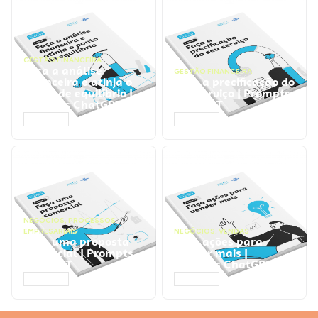
GESTÃO FINANCEIRA
Faça a análise
GESTÃO FINANCEIRA
financeira e atinja o
Faça a precificação do
ponto de equilíbrio |
seu serviço | Prompts
Prompts ChatGPT
ChatGPT
ACESSAR
ACESSAR
NEGÓCIOS
,
PROCESSOS
EMPRESARIAIS
NEGÓCIOS
,
VENDAS
Faça uma proposta
Faça ações para
comercial | Prompts
vender mais |
ChatGPT
Prompts ChatGPT
ACESSAR
ACESSAR