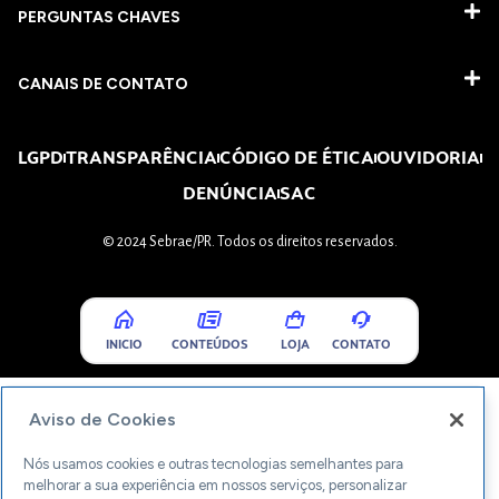
PERGUNTAS CHAVES​
CANAIS DE CONTATO
LGPD
TRANSPARÊNCIA
CÓDIGO DE ÉTICA
OUVIDORIA
DENÚNCIA
SAC
© 2024 Sebrae/PR. Todos os direitos reservados.
INICIO
CONTEÚDOS
LOJA
CONTATO
Aviso de Cookies
Nós usamos cookies e outras tecnologias semelhantes para
melhorar a sua experiência em nossos serviços, personalizar