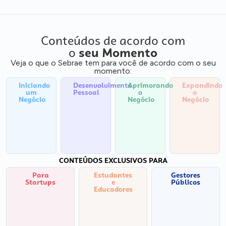
Conteúdos de acordo com
o
seu Momento
Veja o que o Sebrae tem para você de acordo com o seu
momento:
Iniciando
Desenvolvimento
Aprimorando
Expandindo
um
Pessoal
o
o
Negócio
Negócio
Negócio
CONTEÚDOS EXCLUSIVOS PARA
Para
Estudantes
Gestores
Startups
e
Públicos
Educadores