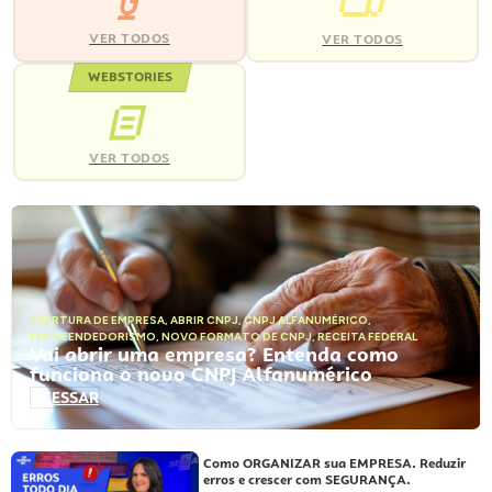
VER TODOS
VER TODOS
WEBSTORIES
VER TODOS
ABERTURA DE EMPRESA
,
ABRIR CNPJ
,
CNPJ ALFANUMÉRICO
,
EMPREENDEDORISMO
,
NOVO FORMATO DE CNPJ
,
RECEITA FEDERAL
Vai abrir uma empresa? Entenda como
funciona o novo CNPJ Alfanumérico
ACESSAR
Como ORGANIZAR sua EMPRESA. Reduzir
erros e crescer com SEGURANÇA.