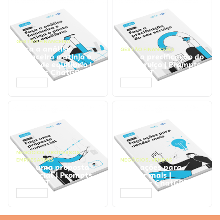
GESTÃO FINANCEIRA
Faça a análise
GESTÃO FINANCEIRA
financeira e atinja o
Faça a precificação do
ponto de equilíbrio |
seu serviço | Prompts
Prompts ChatGPT
ChatGPT
ACESSAR
ACESSAR
NEGÓCIOS
,
PROCESSOS
EMPRESARIAIS
NEGÓCIOS
,
VENDAS
Faça uma proposta
Faça ações para
comercial | Prompts
vender mais |
ChatGPT
Prompts ChatGPT
ACESSAR
ACESSAR