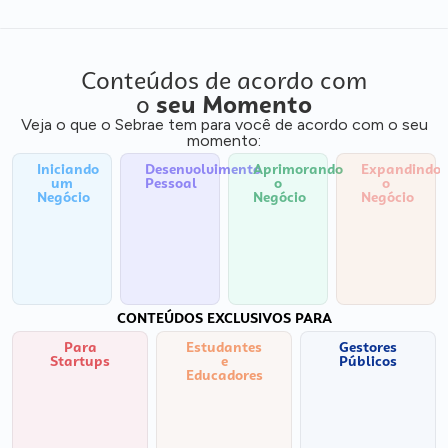
Conteúdos de acordo com
o
seu Momento
Veja o que o Sebrae tem para você de acordo com o seu
momento:
Iniciando
Desenvolvimento
Aprimorando
Expandindo
um
Pessoal
o
o
Negócio
Negócio
Negócio
CONTEÚDOS EXCLUSIVOS PARA
Para
Estudantes
Gestores
Startups
e
Públicos
Educadores