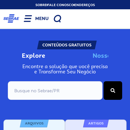
SOBRE
FALE CONOSCO
ENDEREÇOS
MENU
CONTEÚDOS GRATUITOS
Explore
N
o
s
s
o
s
A
Encontre a solução que você precisa
e Transforme Seu Negócio
ARQUIVOS
ARTIGOS