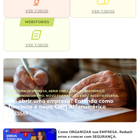
VER TODOS
VER TODOS
WEBSTORIES
VER TODOS
ABERTURA DE EMPRESA
,
ABRIR CNPJ
,
CNPJ ALFANUMÉRICO
,
EMPREENDEDORISMO
,
NOVO FORMATO DE CNPJ
,
RECEITA FEDERAL
Vai abrir uma empresa? Entenda como
funciona o novo CNPJ Alfanumérico
ACESSAR
Como ORGANIZAR sua EMPRESA. Reduzir
erros e crescer com SEGURANÇA.