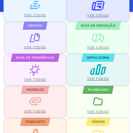
VER TODOS
VER TODOS
EBOOKS
GUIA DE INOVAÇÃO
VER TODOS
VER TODOS
GUIA DE TENDÊNCIAS
IMPULSIONA
VER TODOS
VER TODOS
MODELOS
PLANILHAS
VER TODOS
VER TODOS
PODCASTS
VÍDEOS