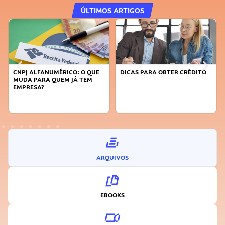
ÚLTIMOS ARTIGOS
CNPJ ALFANUMÉRICO: O QUE
DICAS PARA OBTER CRÉDITO
FAÇA
MUDA PARA QUEM JÁ TEM
SUST
EMPRESA?
INO
ARQUIVOS
EBOOKS