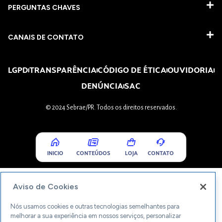
PERGUNTAS CHAVES​
CANAIS DE CONTATO
LGPD
TRANSPARÊNCIA
CÓDIGO DE ÉTICA
OUVIDORIA
DENÚNCIA
SAC
© 2024 Sebrae/PR. Todos os direitos reservados.
INICIO
CONTEÚDOS
LOJA
CONTATO
Aviso de Cookies
Nós usamos cookies e outras tecnologias semelhantes para
melhorar a sua experiência em nossos serviços, personalizar