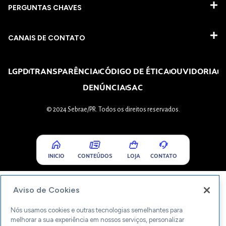
PERGUNTAS CHAVES​
CANAIS DE CONTATO
LGPD
TRANSPARÊNCIA
CÓDIGO DE ÉTICA
OUVIDORIA
DENÚNCIA
SAC
© 2024 Sebrae/PR. Todos os direitos reservados.
INICIO
CONTEÚDOS
LOJA
CONTATO
Aviso de Cookies
Nós usamos cookies e outras tecnologias semelhantes para
melhorar a sua experiência em nossos serviços, personalizar