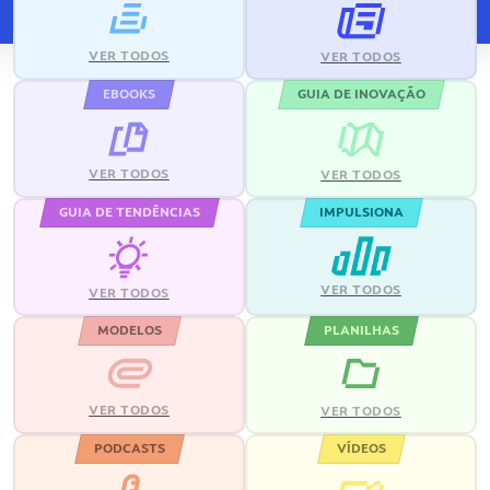
VER TODOS
VER TODOS
EBOOKS
GUIA DE INOVAÇÃO
VER TODOS
VER TODOS
GUIA DE TENDÊNCIAS
IMPULSIONA
VER TODOS
VER TODOS
MODELOS
PLANILHAS
VER TODOS
VER TODOS
PODCASTS
VÍDEOS