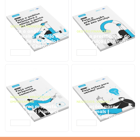
GESTÃO FINANCEIRA
Faça a análise
GESTÃO FINANCEIRA
financeira e atinja o
Faça a precificação do
ponto de equilíbrio |
seu serviço | Prompts
Prompts ChatGPT
ChatGPT
ACESSAR
ACESSAR
NEGÓCIOS
,
PROCESSOS
EMPRESARIAIS
NEGÓCIOS
,
VENDAS
Faça uma proposta
Faça ações para
comercial | Prompts
vender mais |
ChatGPT
Prompts ChatGPT
ACESSAR
ACESSAR