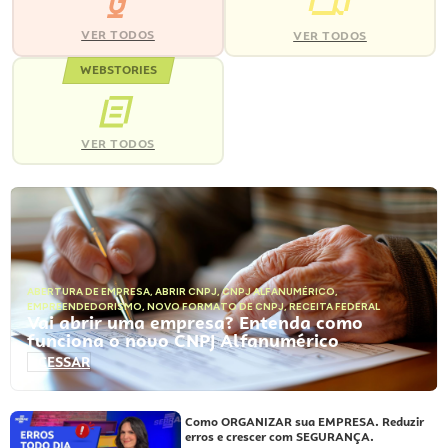
VER TODOS
VER TODOS
WEBSTORIES
VER TODOS
ABERTURA DE EMPRESA
,
ABRIR CNPJ
,
CNPJ ALFANUMÉRICO
,
EMPREENDEDORISMO
,
NOVO FORMATO DE CNPJ
,
RECEITA FEDERAL
Vai abrir uma empresa? Entenda como
funciona o novo CNPJ Alfanumérico
ACESSAR
Como ORGANIZAR sua EMPRESA. Reduzir
erros e crescer com SEGURANÇA.