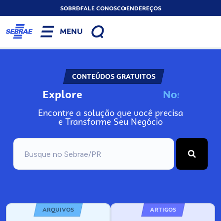
SOBRE
FALE CONOSCO
ENDEREÇOS
MENU
CONTEÚDOS GRATUITOS
Explore
N
o
s
s
o
s
A
Encontre a solução que você precisa
e Transforme Seu Negócio
ARQUIVOS
ARTIGOS