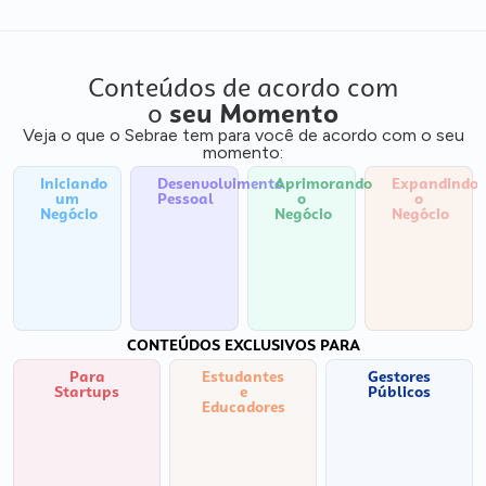
Conteúdos de acordo com
o
seu Momento
Veja o que o Sebrae tem para você de acordo com o seu
momento:
Iniciando
Desenvolvimento
Aprimorando
Expandindo
um
Pessoal
o
o
Negócio
Negócio
Negócio
CONTEÚDOS EXCLUSIVOS PARA
Para
Estudantes
Gestores
Startups
e
Públicos
Educadores