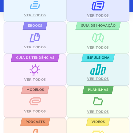
VER TODOS
VER TODOS
EBOOKS
GUIA DE INOVAÇÃO
VER TODOS
VER TODOS
GUIA DE TENDÊNCIAS
IMPULSIONA
VER TODOS
VER TODOS
MODELOS
PLANILHAS
VER TODOS
VER TODOS
PODCASTS
VÍDEOS