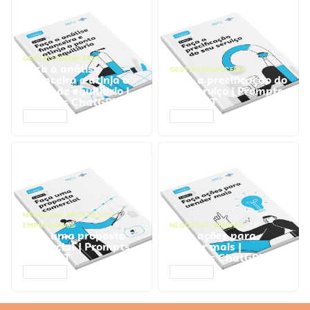
GESTÃO FINANCEIRA
Faça a análise
GESTÃO FINANCEIRA
financeira e atinja o
Faça a precificação do
ponto de equilíbrio |
seu serviço | Prompts
Prompts ChatGPT
ChatGPT
ACESSAR
ACESSAR
NEGÓCIOS
,
PROCESSOS
EMPRESARIAIS
NEGÓCIOS
,
VENDAS
Faça uma proposta
Faça ações para
comercial | Prompts
vender mais |
ChatGPT
Prompts ChatGPT
ACESSAR
ACESSAR