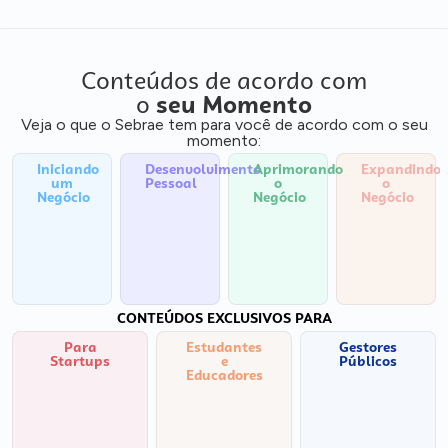
Conteúdos de acordo com
o
seu Momento
Veja o que o Sebrae tem para você de acordo com o seu
momento:
Iniciando
Desenvolvimento
Aprimorando
Expandindo
um
Pessoal
o
o
Negócio
Negócio
Negócio
CONTEÚDOS EXCLUSIVOS PARA
Para
Estudantes
Gestores
Startups
e
Públicos
Educadores