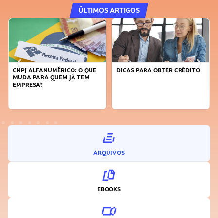
ÚLTIMOS ARTIGOS
CO: O QUE
DICAS PARA OBTER CRÉDITO
FAÇA A DIFERENÇA: S
 JÁ TEM
SUSTENTÁVEL, SEJA
INOVADOR
ARQUIVOS
EBOOKS