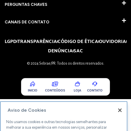
PERGUNTAS CHAVES​
CANAIS DE CONTATO
LGPD
TRANSPARÊNCIA
CÓDIGO DE ÉTICA
OUVIDORIA
DENÚNCIA
SAC
© 2024 Sebrae/PR. Todos os direitos reservados.
INICIO
CONTEÚDOS
LOJA
CONTATO
Aviso de Cookies
Nós usamos cookies e outras tecnologias semelhantes para
melhorar a sua experiência em nossos serviços, personalizar