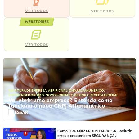
VER TODOS
VER TODOS
WEBSTORIES
VER TODOS
ABERTURA DE EMPRESA
,
ABRIR CNPJ
,
CNPJ ALFANUMÉRICO
,
EMPREENDEDORISMO
,
NOVO FORMATO DE CNPJ
,
RECEITA FEDERAL
Vai abrir uma empresa? Entenda como
funciona o novo CNPJ Alfanumérico
ACESSAR
Como ORGANIZAR sua EMPRESA. Reduzir
erros e crescer com SEGURANÇA.