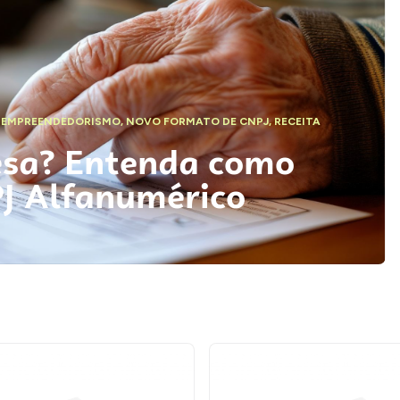
,
EMPREENDEDORISMO
,
NOVO FORMATO DE CNPJ
,
RECEITA
esa? Entenda como
PJ Alfanumérico