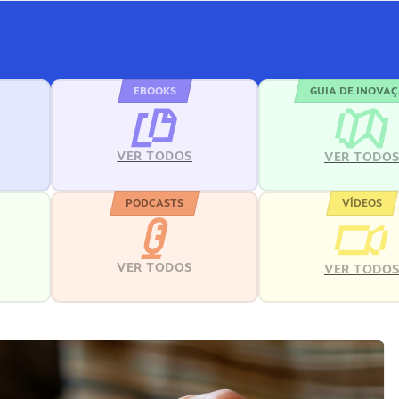
EBOOKS
GUIA DE INOVA
VER TODOS
VER TODO
PODCASTS
VÍDEOS
VER TODOS
VER TODO