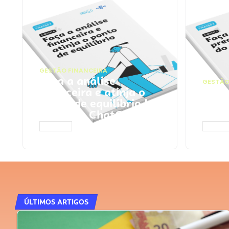
GESTÃO FINANCEIRA
Faça a análise
GESTÃO
financeira e atinja o
Faça
ponto de equilíbrio |
seu 
Prompts ChatGPT
Cha
ACESSAR
ACESS
ÚLTIMOS ARTIGOS