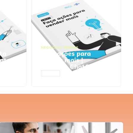
NEGÓCIOS
,
VENDAS
ta
Faça ações para
pts
vender mais |
Prompts ChatGPT
ACESSAR