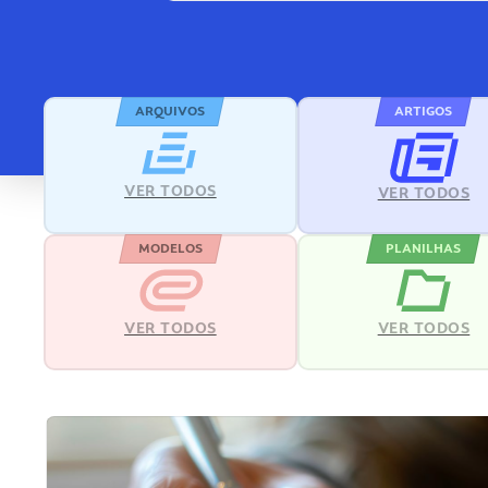
ARQUIVOS
ARTIGOS
VER TODOS
VER TODOS
MODELOS
PLANILHAS
VER TODOS
VER TODOS