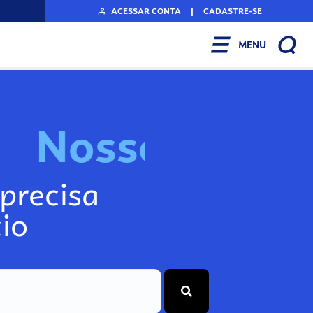
ACESSAR CONTA
|
CADASTRE-SE
MENU
N
o
s
s
o
s
I
n
f
o
g
precisa
io