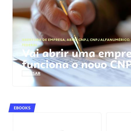
ABERTURA DE EMPRESA
,
ABRIR CNPJ
,
CNPJ ALFANUMÉRICO
FEDERAL
Vai abrir uma empr
funciona o novo CN
ACESSAR
EBOOKS