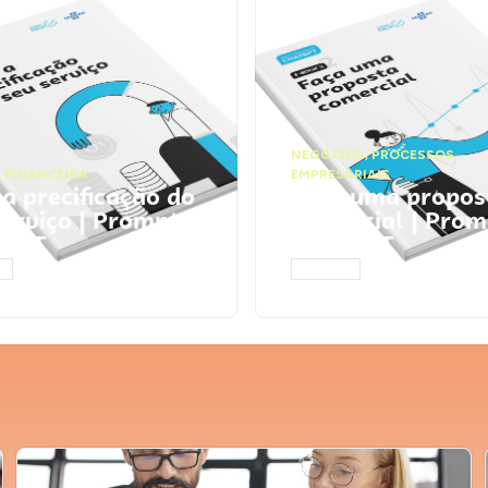
NEGÓCIOS
,
PROCESSOS
 FINANCEIRA
EMPRESARIAIS
 a precificação do
Faça uma propos
serviço | Prompts
comercial | Prom
tGPT
ChatGPT
AR
ACESSAR