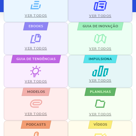
VER TODOS
VER TODOS
EBOOKS
GUIA DE INOVAÇÃO
VER TODOS
VER TODOS
GUIA DE TENDÊNCIAS
IMPULSIONA
VER TODOS
VER TODOS
MODELOS
PLANILHAS
VER TODOS
VER TODOS
PODCASTS
VÍDEOS