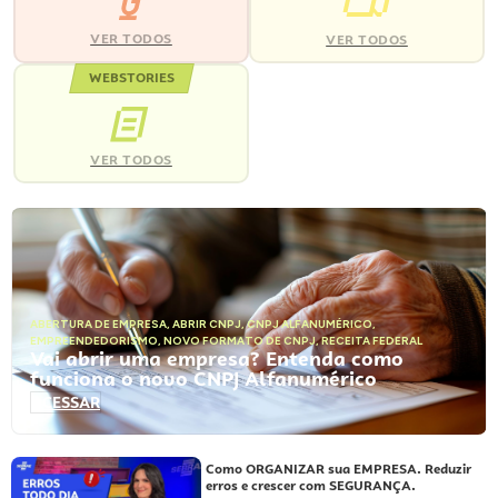
VER TODOS
VER TODOS
WEBSTORIES
VER TODOS
ABERTURA DE EMPRESA
,
ABRIR CNPJ
,
CNPJ ALFANUMÉRICO
,
EMPREENDEDORISMO
,
NOVO FORMATO DE CNPJ
,
RECEITA FEDERAL
Vai abrir uma empresa? Entenda como
funciona o novo CNPJ Alfanumérico
ACESSAR
Como ORGANIZAR sua EMPRESA. Reduzir
erros e crescer com SEGURANÇA.