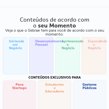
Conteúdos de acordo com
o
seu Momento
Veja o que o Sebrae tem para você de acordo com o seu
momento:
Iniciando
Desenvolvimento
Aprimorando
Expandindo
um
Pessoal
o
o
Negócio
Negócio
Negócio
CONTEÚDOS EXCLUSIVOS PARA
Para
Estudantes
Gestores
Startups
e
Públicos
Educadores