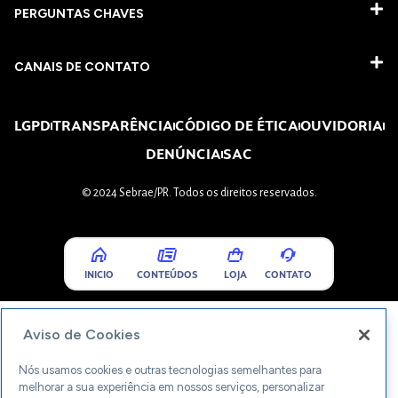
PERGUNTAS CHAVES​
CANAIS DE CONTATO
LGPD
TRANSPARÊNCIA
CÓDIGO DE ÉTICA
OUVIDORIA
DENÚNCIA
SAC
© 2024 Sebrae/PR. Todos os direitos reservados.
INICIO
CONTEÚDOS
LOJA
CONTATO
Aviso de Cookies
Nós usamos cookies e outras tecnologias semelhantes para
melhorar a sua experiência em nossos serviços, personalizar