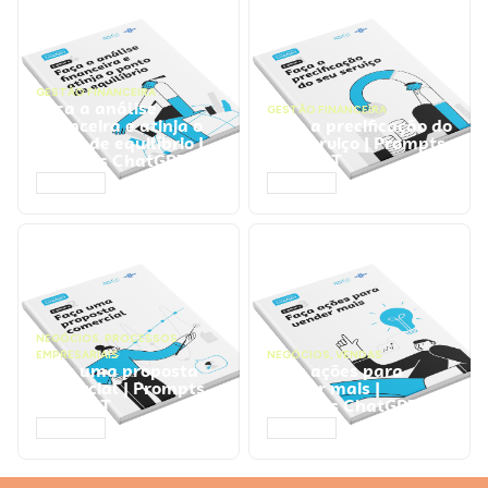
GESTÃO FINANCEIRA
Faça a análise
GESTÃO FINANCEIRA
financeira e atinja o
Faça a precificação do
ponto de equilíbrio |
seu serviço | Prompts
Prompts ChatGPT
ChatGPT
ACESSAR
ACESSAR
NEGÓCIOS
,
PROCESSOS
EMPRESARIAIS
NEGÓCIOS
,
VENDAS
Faça uma proposta
Faça ações para
comercial | Prompts
vender mais |
ChatGPT
Prompts ChatGPT
ACESSAR
ACESSAR