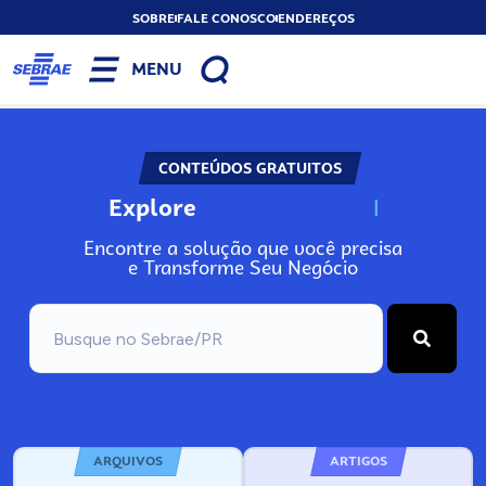
SOBRE
FALE CONOSCO
ENDEREÇOS
MENU
CONTEÚDOS GRATUITOS
Explore
N
o
s
s
o
s
A
Encontre a solução que você precisa
e Transforme Seu Negócio
ARQUIVOS
ARTIGOS