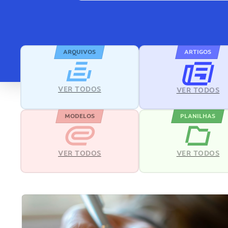
ARQUIVOS
ARTIGOS
VER TODOS
VER TODOS
MODELOS
PLANILHAS
VER TODOS
VER TODOS