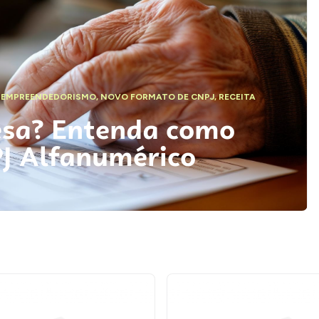
,
EMPREENDEDORISMO
,
NOVO FORMATO DE CNPJ
,
RECEITA
esa? Entenda como
PJ Alfanumérico