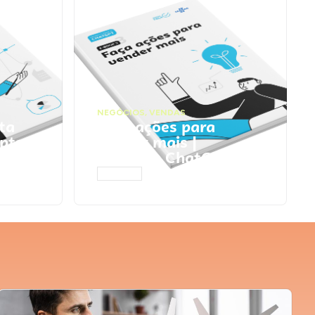
NEGÓCIOS
,
VENDAS
ta
Faça ações para
pts
vender mais |
Prompts ChatGPT
ACESSAR