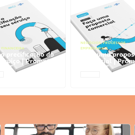
NEGÓCIOS
,
PROCESSOS
 FINANCEIRA
EMPRESARIAIS
 a precificação do
Faça uma propos
serviço | Prompts
comercial | Prom
tGPT
ChatGPT
AR
ACESSAR