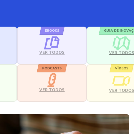
EBOOKS
GUIA DE INOVA
VER TODOS
VER TODO
PODCASTS
VÍDEOS
VER TODOS
VER TODO