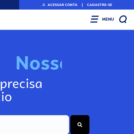
ACESSAR CONTA
|
CADASTRE-SE
MENU
N
o
s
s
o
s
I
n
f
o
g
precisa
io