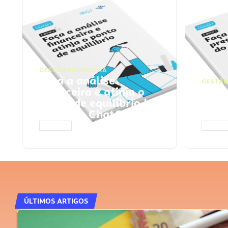
GESTÃO FINANCEIRA
Faça a análise
GESTÃO
financeira e atinja o
Faça
ponto de equilíbrio |
seu 
Prompts ChatGPT
Cha
ACESSAR
ACESS
ÚLTIMOS ARTIGOS