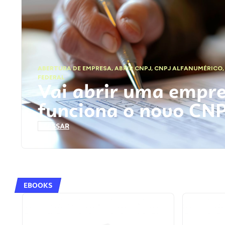
ABERTURA DE EMPRESA
,
ABRIR CNPJ
,
CNPJ ALFANUMÉRICO
FEDERAL
Vai abrir uma empr
funciona o novo CN
ACESSAR
EBOOKS