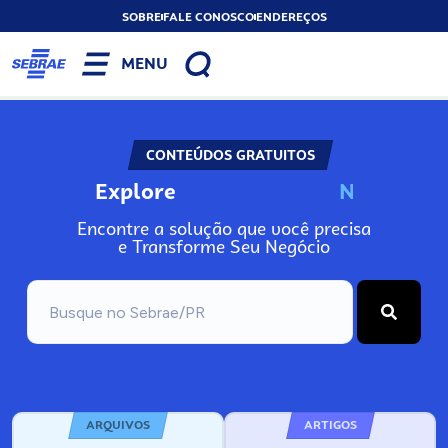
SOBRE
FALE CONOSCO
ENDEREÇOS
MENU
CONTEÚDOS GRATUITOS
Explore
N
o
s
s
o
s
A
Encontre a solução que você precisa
e Transforme Seu Negócio
ARQUIVOS
ARTIGOS