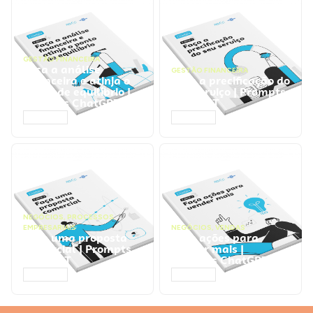
GESTÃO FINANCEIRA
Faça a análise
GESTÃO FINANCEIRA
financeira e atinja o
Faça a precificação do
ponto de equilíbrio |
seu serviço | Prompts
Prompts ChatGPT
ChatGPT
ACESSAR
ACESSAR
NEGÓCIOS
,
PROCESSOS
EMPRESARIAIS
NEGÓCIOS
,
VENDAS
Faça uma proposta
Faça ações para
comercial | Prompts
vender mais |
ChatGPT
Prompts ChatGPT
ACESSAR
ACESSAR