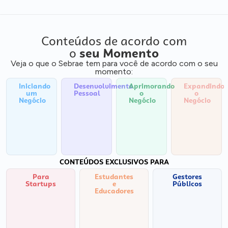
Conteúdos de acordo com
o
seu Momento
Veja o que o Sebrae tem para você de acordo com o seu
momento:
Iniciando
Desenvolvimento
Aprimorando
Expandindo
um
Pessoal
o
o
Negócio
Negócio
Negócio
CONTEÚDOS EXCLUSIVOS PARA
Para
Estudantes
Gestores
Startups
e
Públicos
Educadores