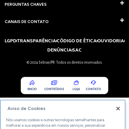
PERGUNTAS CHAVES​
CANAIS DE CONTATO
LGPD
TRANSPARÊNCIA
CÓDIGO DE ÉTICA
OUVIDORIA
DENÚNCIA
SAC
© 2024 Sebrae/PR. Todos os direitos reservados.
INICIO
CONTEÚDOS
LOJA
CONTATO
Aviso de Cookies
Nós usamos cookies e outras tecnologias semelhantes para
melhorar a sua experiência em nossos serviços, personalizar