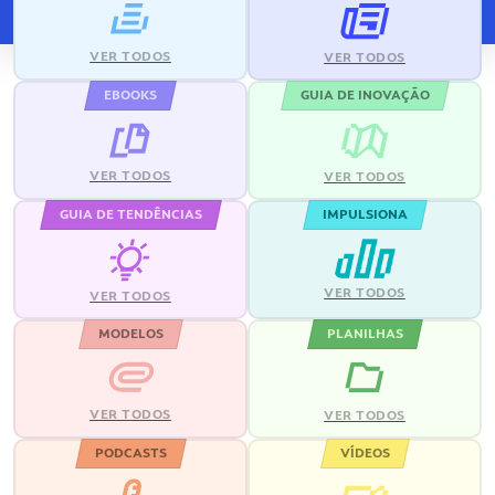
VER TODOS
VER TODOS
EBOOKS
GUIA DE INOVAÇÃO
VER TODOS
VER TODOS
GUIA DE TENDÊNCIAS
IMPULSIONA
VER TODOS
VER TODOS
MODELOS
PLANILHAS
VER TODOS
VER TODOS
PODCASTS
VÍDEOS