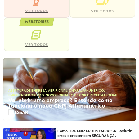
VER TODOS
VER TODOS
WEBSTORIES
VER TODOS
ABERTURA DE EMPRESA
,
ABRIR CNPJ
,
CNPJ ALFANUMÉRICO
,
EMPREENDEDORISMO
,
NOVO FORMATO DE CNPJ
,
RECEITA FEDERAL
Vai abrir uma empresa? Entenda como
funciona o novo CNPJ Alfanumérico
ACESSAR
Como ORGANIZAR sua EMPRESA. Reduzir
erros e crescer com SEGURANÇA.