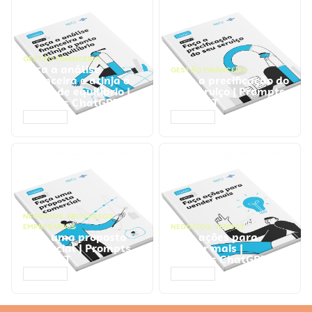
GESTÃO FINANCEIRA
Faça a análise
GESTÃO FINANCEIRA
financeira e atinja o
Faça a precificação do
ponto de equilíbrio |
seu serviço | Prompts
Prompts ChatGPT
ChatGPT
ACESSAR
ACESSAR
NEGÓCIOS
,
PROCESSOS
EMPRESARIAIS
NEGÓCIOS
,
VENDAS
Faça uma proposta
Faça ações para
comercial | Prompts
vender mais |
ChatGPT
Prompts ChatGPT
ACESSAR
ACESSAR