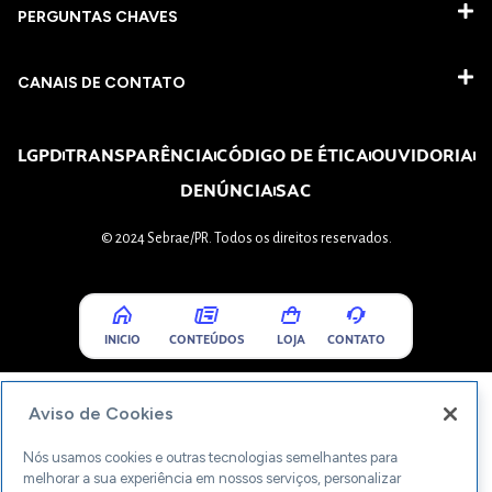
PERGUNTAS CHAVES​
CANAIS DE CONTATO
LGPD
TRANSPARÊNCIA
CÓDIGO DE ÉTICA
OUVIDORIA
DENÚNCIA
SAC
© 2024 Sebrae/PR. Todos os direitos reservados.
INICIO
CONTEÚDOS
LOJA
CONTATO
Aviso de Cookies
Nós usamos cookies e outras tecnologias semelhantes para
melhorar a sua experiência em nossos serviços, personalizar