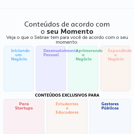
Conteúdos de acordo com
o
seu Momento
Veja o que o Sebrae tem para você de acordo com o seu
momento:
Iniciando
Desenvolvimento
Aprimorando
Expandindo
um
Pessoal
o
o
Negócio
Negócio
Negócio
CONTEÚDOS EXCLUSIVOS PARA
Para
Estudantes
Gestores
Startups
e
Públicos
Educadores