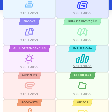
VER TODOS
VER TODOS
EBOOKS
GUIA DE INOVAÇÃO
VER TODOS
VER TODOS
GUIA DE TENDÊNCIAS
IMPULSIONA
VER TODOS
VER TODOS
MODELOS
PLANILHAS
VER TODOS
VER TODOS
PODCASTS
VÍDEOS