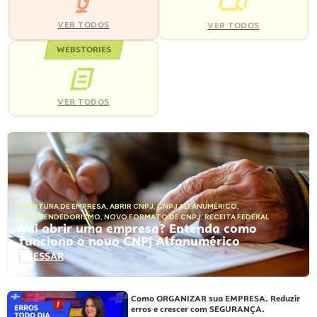
VER TODOS
VER TODOS
WEBSTORIES
VER TODOS
ABERTURA DE EMPRESA
,
ABRIR CNPJ
,
CNPJ ALFANUMÉRICO
,
EMPREENDEDORISMO
,
NOVO FORMATO DE CNPJ
,
RECEITA FEDERAL
Vai abrir uma empresa? Entenda como
funciona o novo CNPJ Alfanumérico
ACESSAR
Como ORGANIZAR sua EMPRESA. Reduzir
erros e crescer com SEGURANÇA.