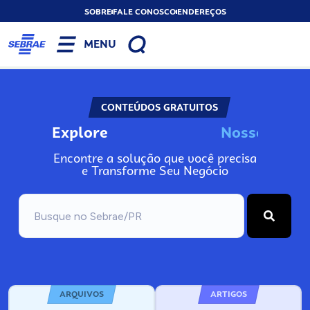
SOBRE
FALE CONOSCO
ENDEREÇOS
MENU
CONTEÚDOS GRATUITOS
Explore
N
o
s
s
o
s
A
Encontre a solução que você precisa
e Transforme Seu Negócio
ARQUIVOS
ARTIGOS