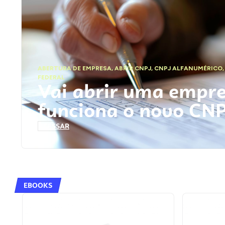
ABERTURA DE EMPRESA
,
ABRIR CNPJ
,
CNPJ ALFANUMÉRICO
FEDERAL
Vai abrir uma empr
funciona o novo CN
ACESSAR
EBOOKS