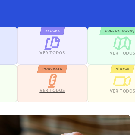
EBOOKS
GUIA DE INOVA
VER TODOS
VER TODO
PODCASTS
VÍDEOS
VER TODOS
VER TODO