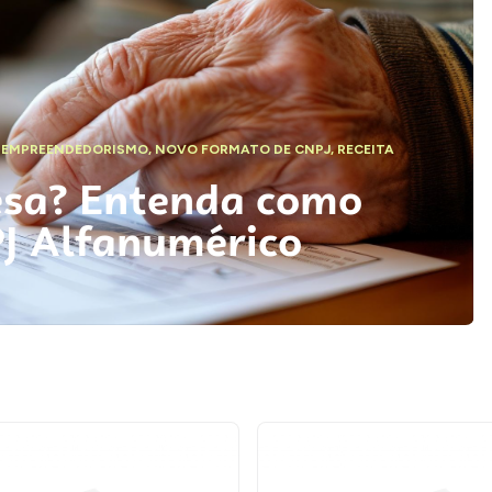
,
EMPREENDEDORISMO
,
NOVO FORMATO DE CNPJ
,
RECEITA
esa? Entenda como
PJ Alfanumérico