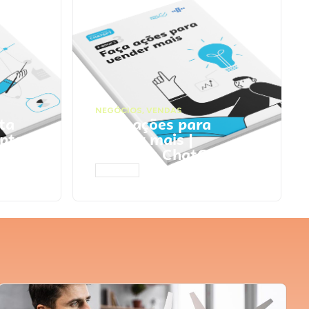
NEGÓCIOS
,
VENDAS
ta
Faça ações para
pts
vender mais |
Prompts ChatGPT
ACESSAR