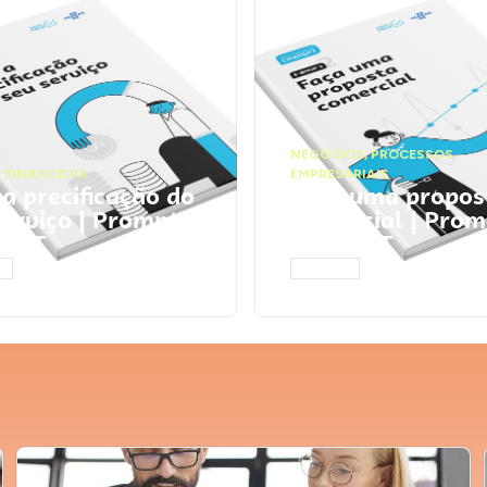
NEGÓCIOS
,
PROCESSOS
 FINANCEIRA
EMPRESARIAIS
 a precificação do
Faça uma propos
serviço | Prompts
comercial | Prom
tGPT
ChatGPT
AR
ACESSAR