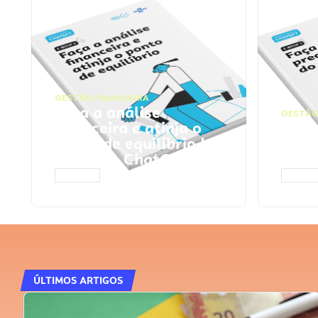
GESTÃO FINANCEIRA
Faça a análise
GESTÃO
financeira e atinja o
Faça
ponto de equilíbrio |
seu 
Prompts ChatGPT
Cha
ACESSAR
ACESS
ÚLTIMOS ARTIGOS