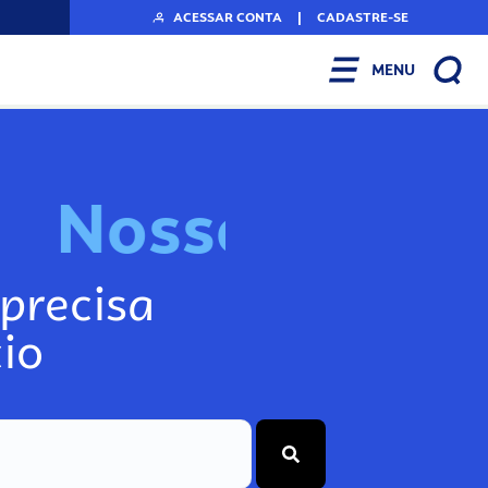
ACESSAR CONTA
|
CADASTRE-SE
MENU
N
o
s
s
o
s
I
n
f
o
g
precisa
io