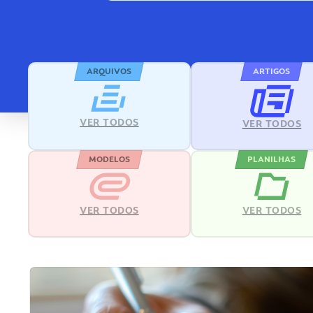
ARQUIVOS
ARTIGOS
VER TODOS
VER TODOS
MODELOS
PLANILHAS
VER TODOS
VER TODOS