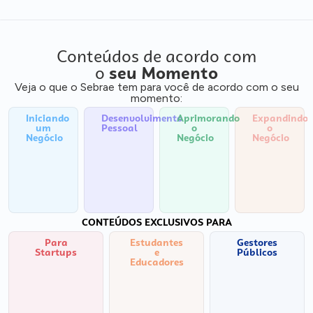
Conteúdos de acordo com
o
seu Momento
Veja o que o Sebrae tem para você de acordo com o seu
momento:
Iniciando
Desenvolvimento
Aprimorando
Expandindo
um
Pessoal
o
o
Negócio
Negócio
Negócio
CONTEÚDOS EXCLUSIVOS PARA
Para
Estudantes
Gestores
Startups
e
Públicos
Educadores