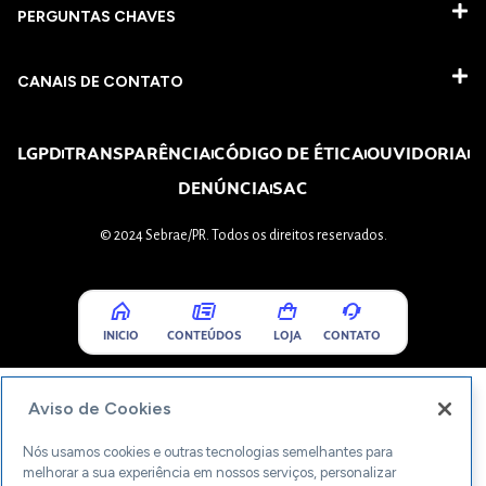
PERGUNTAS CHAVES​
CANAIS DE CONTATO
LGPD
TRANSPARÊNCIA
CÓDIGO DE ÉTICA
OUVIDORIA
DENÚNCIA
SAC
© 2024 Sebrae/PR. Todos os direitos reservados.
INICIO
CONTEÚDOS
LOJA
CONTATO
Aviso de Cookies
Nós usamos cookies e outras tecnologias semelhantes para
melhorar a sua experiência em nossos serviços, personalizar