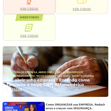
VER TODOS
VER TODOS
WEBSTORIES
VER TODOS
ABERTURA DE EMPRESA
,
ABRIR CNPJ
,
CNPJ ALFANUMÉRICO
,
EMPREENDEDORISMO
,
NOVO FORMATO DE CNPJ
,
RECEITA FEDERAL
Vai abrir uma empresa? Entenda como
funciona o novo CNPJ Alfanumérico
ACESSAR
Como ORGANIZAR sua EMPRESA. Reduzir
erros e crescer com SEGURANÇA.