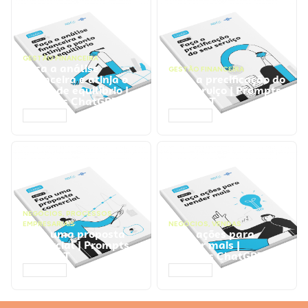
GESTÃO FINANCEIRA
Faça a análise
GESTÃO FINANCEIRA
financeira e atinja o
Faça a precificação do
ponto de equilíbrio |
seu serviço | Prompts
Prompts ChatGPT
ChatGPT
ACESSAR
ACESSAR
NEGÓCIOS
,
PROCESSOS
EMPRESARIAIS
NEGÓCIOS
,
VENDAS
Faça uma proposta
Faça ações para
comercial | Prompts
vender mais |
ChatGPT
Prompts ChatGPT
ACESSAR
ACESSAR