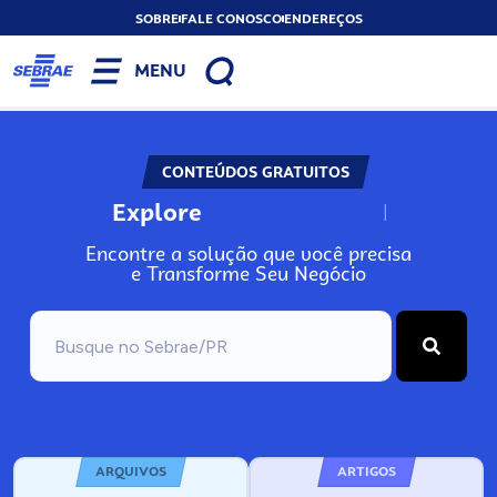
SOBRE
FALE CONOSCO
ENDEREÇOS
MENU
CONTEÚDOS GRATUITOS
Explore
N
o
s
s
o
s
A
Encontre a solução que você precisa
e Transforme Seu Negócio
ARQUIVOS
ARTIGOS