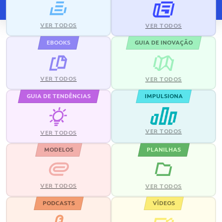
VER TODOS
VER TODOS
EBOOKS
GUIA DE INOVAÇÃO
VER TODOS
VER TODOS
GUIA DE TENDÊNCIAS
IMPULSIONA
VER TODOS
VER TODOS
MODELOS
PLANILHAS
VER TODOS
VER TODOS
PODCASTS
VÍDEOS