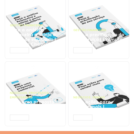
GESTÃO FINANCEIRA
Faça a análise
GESTÃO FINANCEIRA
financeira e atinja o
Faça a precificação do
ponto de equilíbrio |
seu serviço | Prompts
Prompts ChatGPT
ChatGPT
ACESSAR
ACESSAR
NEGÓCIOS
,
PROCESSOS
EMPRESARIAIS
NEGÓCIOS
,
VENDAS
Faça uma proposta
Faça ações para
comercial | Prompts
vender mais |
ChatGPT
Prompts ChatGPT
ACESSAR
ACESSAR