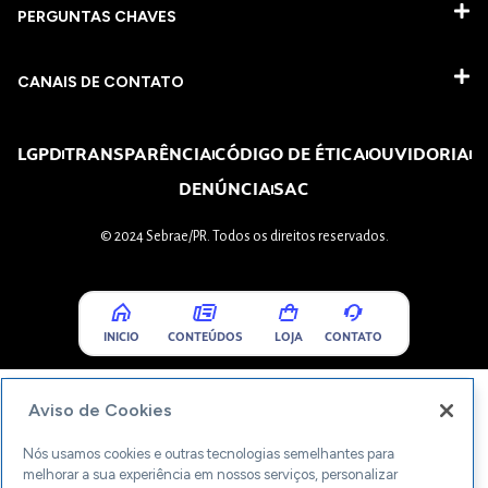
PERGUNTAS CHAVES​
CANAIS DE CONTATO
LGPD
TRANSPARÊNCIA
CÓDIGO DE ÉTICA
OUVIDORIA
DENÚNCIA
SAC
© 2024 Sebrae/PR. Todos os direitos reservados.
INICIO
CONTEÚDOS
LOJA
CONTATO
Aviso de Cookies
Nós usamos cookies e outras tecnologias semelhantes para
melhorar a sua experiência em nossos serviços, personalizar