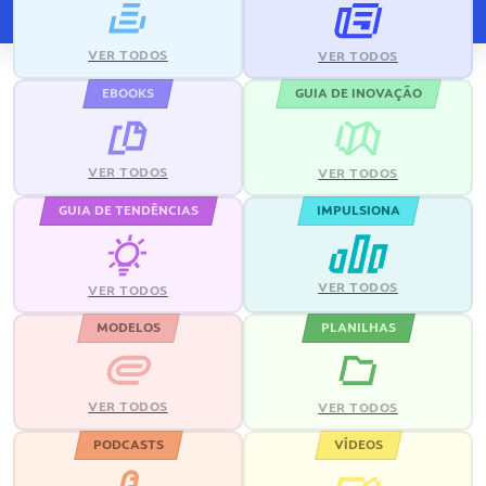
VER TODOS
VER TODOS
EBOOKS
GUIA DE INOVAÇÃO
VER TODOS
VER TODOS
GUIA DE TENDÊNCIAS
IMPULSIONA
VER TODOS
VER TODOS
MODELOS
PLANILHAS
VER TODOS
VER TODOS
PODCASTS
VÍDEOS