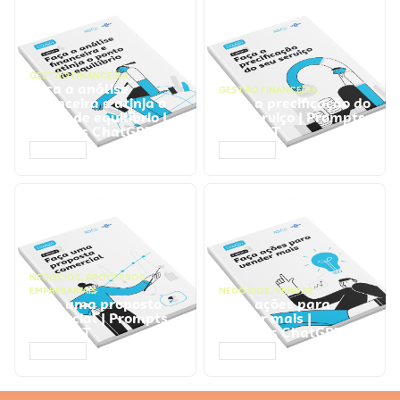
GESTÃO FINANCEIRA
Faça a análise
GESTÃO FINANCEIRA
financeira e atinja o
Faça a precificação do
ponto de equilíbrio |
seu serviço | Prompts
Prompts ChatGPT
ChatGPT
ACESSAR
ACESSAR
NEGÓCIOS
,
PROCESSOS
EMPRESARIAIS
NEGÓCIOS
,
VENDAS
Faça uma proposta
Faça ações para
comercial | Prompts
vender mais |
ChatGPT
Prompts ChatGPT
ACESSAR
ACESSAR