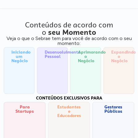
Conteúdos de acordo com
o
seu Momento
Veja o que o Sebrae tem para você de acordo com o seu
momento:
Iniciando
Desenvolvimento
Aprimorando
Expandindo
um
Pessoal
o
o
Negócio
Negócio
Negócio
CONTEÚDOS EXCLUSIVOS PARA
Para
Estudantes
Gestores
Startups
e
Públicos
Educadores