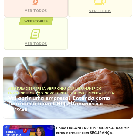
VER TODOS
VER TODOS
WEBSTORIES
VER TODOS
ABERTURA DE EMPRESA
,
ABRIR CNPJ
,
CNPJ ALFANUMÉRICO
,
EMPREENDEDORISMO
,
NOVO FORMATO DE CNPJ
,
RECEITA FEDERAL
Vai abrir uma empresa? Entenda como
funciona o novo CNPJ Alfanumérico
ACESSAR
Como ORGANIZAR sua EMPRESA. Reduzir
erros e crescer com SEGURANÇA.