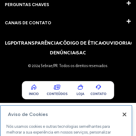
PERGUNTAS CHAVES​
CANAIS DE CONTATO
LGPD
TRANSPARÊNCIA
CÓDIGO DE ÉTICA
OUVIDORIA
DENÚNCIA
SAC
© 2024 Sebrae/PR. Todos os direitos reservados.
INICIO
CONTEÚDOS
LOJA
CONTATO
Aviso de Cookies
Nós usamos cookies e outras tecnologias semelhantes para
melhorar a sua experiência em nossos serviços, personalizar