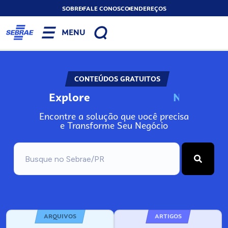
SOBRE
FALE CONOSCO
ENDEREÇOS
MENU
CONTEÚDOS GRATUITOS
Explore
N
o
s
s
o
s
A
Encontre a solução que você precisa
e Transforme Seu Negócio
ARQUIVOS
ARTIGOS