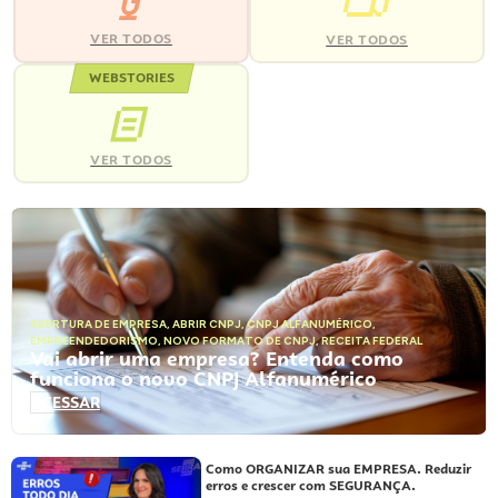
VER TODOS
VER TODOS
WEBSTORIES
VER TODOS
ABERTURA DE EMPRESA
,
ABRIR CNPJ
,
CNPJ ALFANUMÉRICO
,
EMPREENDEDORISMO
,
NOVO FORMATO DE CNPJ
,
RECEITA FEDERAL
Vai abrir uma empresa? Entenda como
funciona o novo CNPJ Alfanumérico
ACESSAR
Como ORGANIZAR sua EMPRESA. Reduzir
erros e crescer com SEGURANÇA.