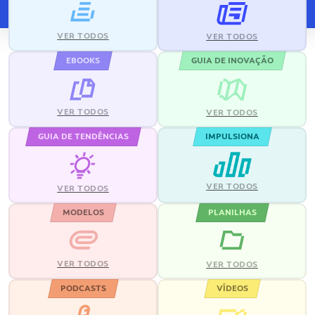
VER TODOS
VER TODOS
EBOOKS
GUIA DE INOVAÇÃO
VER TODOS
VER TODOS
GUIA DE TENDÊNCIAS
IMPULSIONA
VER TODOS
VER TODOS
MODELOS
PLANILHAS
VER TODOS
VER TODOS
PODCASTS
VÍDEOS