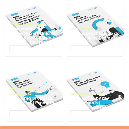
GESTÃO FINANCEIRA
Faça a análise
GESTÃO FINANCEIRA
financeira e atinja o
Faça a precificação do
ponto de equilíbrio |
seu serviço | Prompts
Prompts ChatGPT
ChatGPT
ACESSAR
ACESSAR
NEGÓCIOS
,
PROCESSOS
EMPRESARIAIS
NEGÓCIOS
,
VENDAS
Faça uma proposta
Faça ações para
comercial | Prompts
vender mais |
ChatGPT
Prompts ChatGPT
ACESSAR
ACESSAR