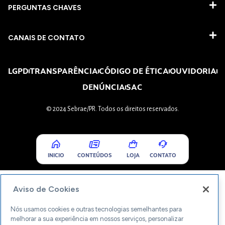
PERGUNTAS CHAVES​
CANAIS DE CONTATO
LGPD
TRANSPARÊNCIA
CÓDIGO DE ÉTICA
OUVIDORIA
DENÚNCIA
SAC
© 2024 Sebrae/PR. Todos os direitos reservados.
INICIO
CONTEÚDOS
LOJA
CONTATO
Aviso de Cookies
Nós usamos cookies e outras tecnologias semelhantes para
melhorar a sua experiência em nossos serviços, personalizar