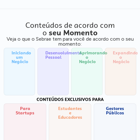
Conteúdos de acordo com
o
seu Momento
Veja o que o Sebrae tem para você de acordo com o seu
momento:
Iniciando
Desenvolvimento
Aprimorando
Expandindo
um
Pessoal
o
o
Negócio
Negócio
Negócio
CONTEÚDOS EXCLUSIVOS PARA
Para
Estudantes
Gestores
Startups
e
Públicos
Educadores