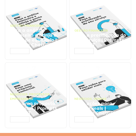
GESTÃO FINANCEIRA
Faça a análise
GESTÃO FINANCEIRA
financeira e atinja o
Faça a precificação do
ponto de equilíbrio |
seu serviço | Prompts
Prompts ChatGPT
ChatGPT
ACESSAR
ACESSAR
NEGÓCIOS
,
PROCESSOS
EMPRESARIAIS
NEGÓCIOS
,
VENDAS
Faça uma proposta
Faça ações para
comercial | Prompts
vender mais |
ChatGPT
Prompts ChatGPT
ACESSAR
ACESSAR