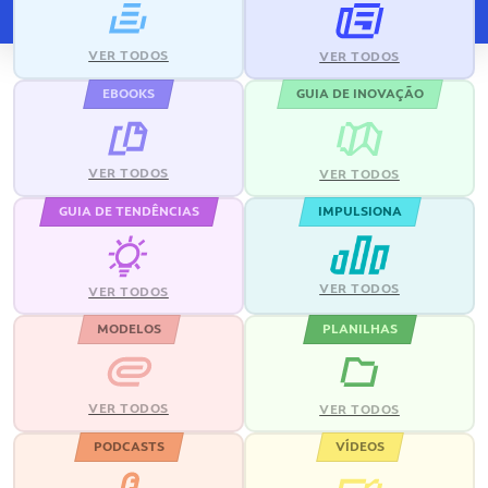
VER TODOS
VER TODOS
EBOOKS
GUIA DE INOVAÇÃO
VER TODOS
VER TODOS
GUIA DE TENDÊNCIAS
IMPULSIONA
VER TODOS
VER TODOS
MODELOS
PLANILHAS
VER TODOS
VER TODOS
PODCASTS
VÍDEOS