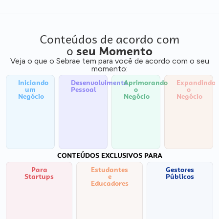
Conteúdos de acordo com
o
seu Momento
Veja o que o Sebrae tem para você de acordo com o seu
momento:
Iniciando
Desenvolvimento
Aprimorando
Expandindo
um
Pessoal
o
o
Negócio
Negócio
Negócio
CONTEÚDOS EXCLUSIVOS PARA
Para
Estudantes
Gestores
Startups
e
Públicos
Educadores