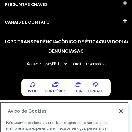
PERGUNTAS CHAVES​
CANAIS DE CONTATO
LGPD
TRANSPARÊNCIA
CÓDIGO DE ÉTICA
OUVIDORIA
DENÚNCIA
SAC
© 2024 Sebrae/PR. Todos os direitos reservados.
INICIO
CONTEÚDOS
LOJA
CONTATO
Aviso de Cookies
Nós usamos cookies e outras tecnologias semelhantes para
melhorar a sua experiência em nossos serviços, personalizar