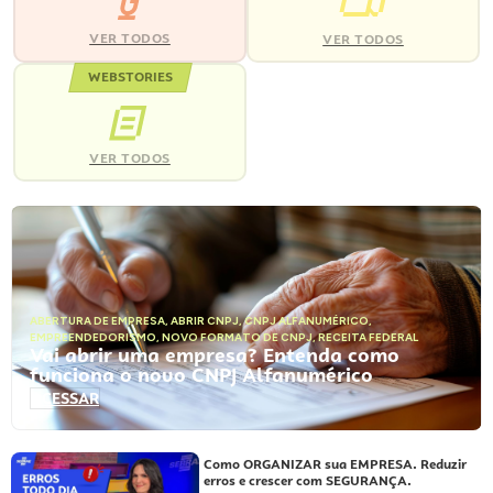
VER TODOS
VER TODOS
WEBSTORIES
VER TODOS
ABERTURA DE EMPRESA
,
ABRIR CNPJ
,
CNPJ ALFANUMÉRICO
,
EMPREENDEDORISMO
,
NOVO FORMATO DE CNPJ
,
RECEITA FEDERAL
Vai abrir uma empresa? Entenda como
funciona o novo CNPJ Alfanumérico
ACESSAR
Como ORGANIZAR sua EMPRESA. Reduzir
erros e crescer com SEGURANÇA.