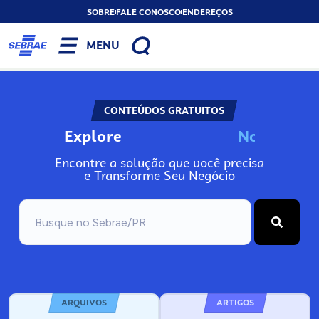
SOBRE
FALE CONOSCO
ENDEREÇOS
MENU
CONTEÚDOS GRATUITOS
Explore
N
o
s
s
o
s
A
Encontre a solução que você precisa
e Transforme Seu Negócio
ARQUIVOS
ARTIGOS