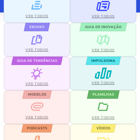
VER TODOS
VER TODOS
EBOOKS
GUIA DE INOVAÇÃO
VER TODOS
VER TODOS
GUIA DE TENDÊNCIAS
IMPULSIONA
VER TODOS
VER TODOS
MODELOS
PLANILHAS
VER TODOS
VER TODOS
PODCASTS
VÍDEOS