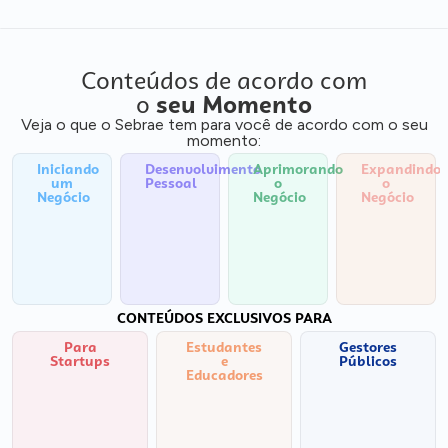
Conteúdos de acordo com
o
seu Momento
Veja o que o Sebrae tem para você de acordo com o seu
momento:
Iniciando
Desenvolvimento
Aprimorando
Expandindo
um
Pessoal
o
o
Negócio
Negócio
Negócio
CONTEÚDOS EXCLUSIVOS PARA
Para
Estudantes
Gestores
Startups
e
Públicos
Educadores