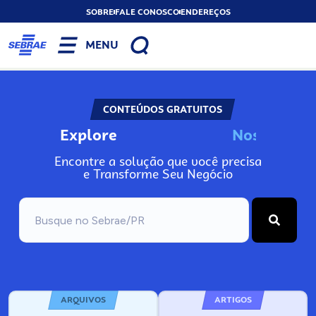
SOBRE
FALE CONOSCO
ENDEREÇOS
MENU
CONTEÚDOS GRATUITOS
Explore
N
o
s
s
o
s
I
n
f
o
Encontre a solução que você precisa
e Transforme Seu Negócio
ARQUIVOS
ARTIGOS