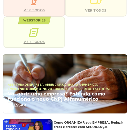
VER TODOS
VER TODOS
WEBSTORIES
VER TODOS
ABERTURA DE EMPRESA
,
ABRIR CNPJ
,
CNPJ ALFANUMÉRICO
,
EMPREENDEDORISMO
,
NOVO FORMATO DE CNPJ
,
RECEITA FEDERAL
Vai abrir uma empresa? Entenda como
funciona o novo CNPJ Alfanumérico
ACESSAR
Como ORGANIZAR sua EMPRESA. Reduzir
erros e crescer com SEGURANÇA.