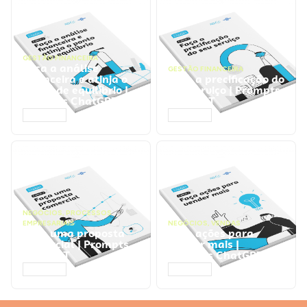
GESTÃO FINANCEIRA
Faça a análise
GESTÃO FINANCEIRA
financeira e atinja o
Faça a precificação do
ponto de equilíbrio |
seu serviço | Prompts
Prompts ChatGPT
ChatGPT
ACESSAR
ACESSAR
NEGÓCIOS
,
PROCESSOS
EMPRESARIAIS
NEGÓCIOS
,
VENDAS
Faça uma proposta
Faça ações para
comercial | Prompts
vender mais |
ChatGPT
Prompts ChatGPT
ACESSAR
ACESSAR