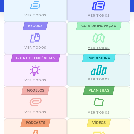
VER TODOS
VER TODOS
EBOOKS
GUIA DE INOVAÇÃO
VER TODOS
VER TODOS
GUIA DE TENDÊNCIAS
IMPULSIONA
VER TODOS
VER TODOS
MODELOS
PLANILHAS
VER TODOS
VER TODOS
PODCASTS
VÍDEOS