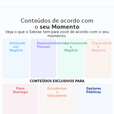
Conteúdos de acordo com
o
seu Momento
Veja o que o Sebrae tem para você de acordo com o seu
momento:
Iniciando
Desenvolvimento
Aprimorando
Expandindo
um
Pessoal
o
o
Negócio
Negócio
Negócio
CONTEÚDOS EXCLUSIVOS PARA
Para
Estudantes
Gestores
Startups
e
Públicos
Educadores