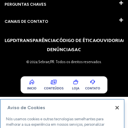
PERGUNTAS CHAVES​
CANAIS DE CONTATO
LGPD
TRANSPARÊNCIA
CÓDIGO DE ÉTICA
OUVIDORIA
DENÚNCIA
SAC
© 2024 Sebrae/PR. Todos os direitos reservados.
INICIO
CONTEÚDOS
LOJA
CONTATO
Aviso de Cookies
Nós usamos cookies e outras tecnologias semelhantes para
melhorar a sua experiência em nossos serviços, personalizar