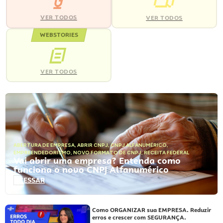
VER TODOS
VER TODOS
WEBSTORIES
VER TODOS
ABERTURA DE EMPRESA
,
ABRIR CNPJ
,
CNPJ ALFANUMÉRICO
,
EMPREENDEDORISMO
,
NOVO FORMATO DE CNPJ
,
RECEITA FEDERAL
Vai abrir uma empresa? Entenda como
funciona o novo CNPJ Alfanumérico
ACESSAR
Como ORGANIZAR sua EMPRESA. Reduzir
erros e crescer com SEGURANÇA.