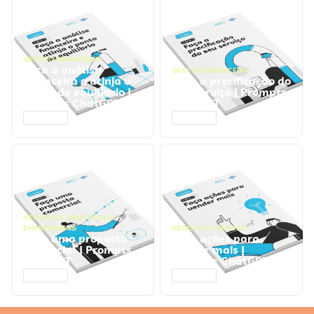
GESTÃO FINANCEIRA
Faça a análise
GESTÃO FINANCEIRA
financeira e atinja o
Faça a precificação do
ponto de equilíbrio |
seu serviço | Prompts
Prompts ChatGPT
ChatGPT
ACESSAR
ACESSAR
NEGÓCIOS
,
PROCESSOS
EMPRESARIAIS
NEGÓCIOS
,
VENDAS
Faça uma proposta
Faça ações para
comercial | Prompts
vender mais |
ChatGPT
Prompts ChatGPT
ACESSAR
ACESSAR