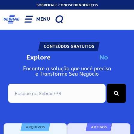
SOBRE
FALE CONOSCO
ENDEREÇOS
MENU
CONTEÚDOS GRATUITOS
Explore
N
o
s
s
o
s
A
Encontre a solução que você precisa
e Transforme Seu Negócio
ARQUIVOS
ARTIGOS