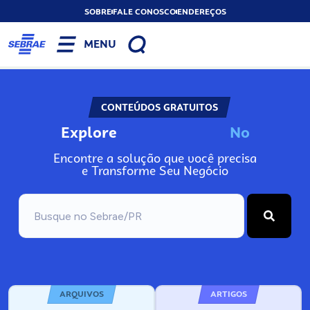
SOBRE
FALE CONOSCO
ENDEREÇOS
MENU
CONTEÚDOS GRATUITOS
Explore
N
o
s
s
o
s
A
Encontre a solução que você precisa
e Transforme Seu Negócio
ARQUIVOS
ARTIGOS