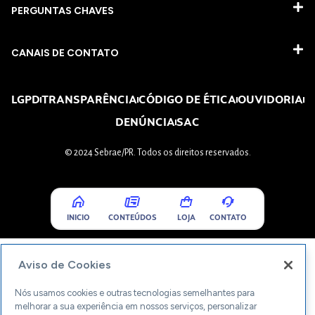
PERGUNTAS CHAVES​
CANAIS DE CONTATO
LGPD
TRANSPARÊNCIA
CÓDIGO DE ÉTICA
OUVIDORIA
DENÚNCIA
SAC
© 2024 Sebrae/PR. Todos os direitos reservados.
INICIO
CONTEÚDOS
LOJA
CONTATO
Aviso de Cookies
Nós usamos cookies e outras tecnologias semelhantes para
melhorar a sua experiência em nossos serviços, personalizar