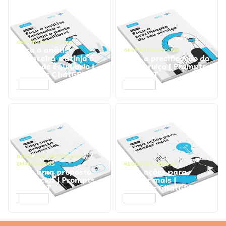
GESTÃO FINANCEIRA
Faça a análise
GESTÃO FINANCEIRA
financeira e atinja o
Faça a precificação do
ponto de equilíbrio |
seu serviço | Prompts
Prompts ChatGPT
ChatGPT
ACESSAR
ACESSAR
NEGÓCIOS
,
PROCESSOS
EMPRESARIAIS
NEGÓCIOS
,
VENDAS
Faça uma proposta
Faça ações para
comercial | Prompts
vender mais |
ChatGPT
Prompts ChatGPT
ACESSAR
ACESSAR