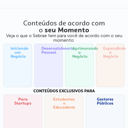
Conteúdos de acordo com
o
seu Momento
Veja o que o Sebrae tem para você de acordo com o seu
momento:
Iniciando
Desenvolvimento
Aprimorando
Expandindo
um
Pessoal
o
o
Negócio
Negócio
Negócio
CONTEÚDOS EXCLUSIVOS PARA
Para
Estudantes
Gestores
Startups
e
Públicos
Educadores