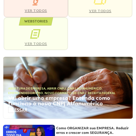
VER TODOS
VER TODOS
WEBSTORIES
VER TODOS
ABERTURA DE EMPRESA
,
ABRIR CNPJ
,
CNPJ ALFANUMÉRICO
,
EMPREENDEDORISMO
,
NOVO FORMATO DE CNPJ
,
RECEITA FEDERAL
Vai abrir uma empresa? Entenda como
funciona o novo CNPJ Alfanumérico
ACESSAR
Como ORGANIZAR sua EMPRESA. Reduzir
erros e crescer com SEGURANÇA.