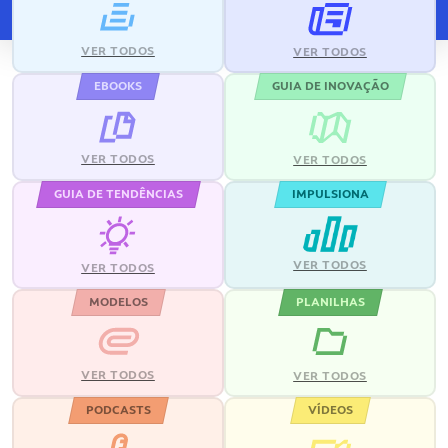
VER TODOS
VER TODOS
EBOOKS
GUIA DE INOVAÇÃO
VER TODOS
VER TODOS
GUIA DE TENDÊNCIAS
IMPULSIONA
VER TODOS
VER TODOS
MODELOS
PLANILHAS
VER TODOS
VER TODOS
PODCASTS
VÍDEOS