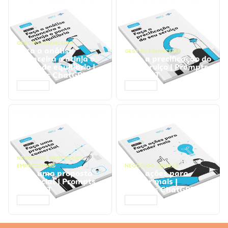
GESTÃO FINANCEIRA
Faça a análise
GESTÃO FINANCEIRA
financeira e atinja o
Faça a precificação do
ponto de equilíbrio |
seu serviço | Prompts
Prompts ChatGPT
ChatGPT
ACESSAR
ACESSAR
NEGÓCIOS
,
PROCESSOS
EMPRESARIAIS
NEGÓCIOS
,
VENDAS
Faça uma proposta
Faça ações para
comercial | Prompts
vender mais |
ChatGPT
Prompts ChatGPT
ACESSAR
ACESSAR