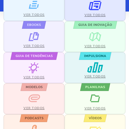
VER TODOS
VER TODOS
EBOOKS
GUIA DE INOVAÇÃO
VER TODOS
VER TODOS
GUIA DE TENDÊNCIAS
IMPULSIONA
VER TODOS
VER TODOS
MODELOS
PLANILHAS
VER TODOS
VER TODOS
PODCASTS
VÍDEOS