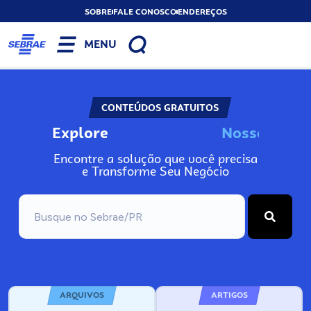
SOBRE
FALE CONOSCO
ENDEREÇOS
MENU
CONTEÚDOS GRATUITOS
Explore
N
o
s
s
o
s
A
Encontre a solução que você precisa
e Transforme Seu Negócio
ARQUIVOS
ARTIGOS