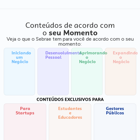
Conteúdos de acordo com
o
seu Momento
Veja o que o Sebrae tem para você de acordo com o seu
momento:
Iniciando
Desenvolvimento
Aprimorando
Expandindo
um
Pessoal
o
o
Negócio
Negócio
Negócio
CONTEÚDOS EXCLUSIVOS PARA
Para
Estudantes
Gestores
Startups
e
Públicos
Educadores