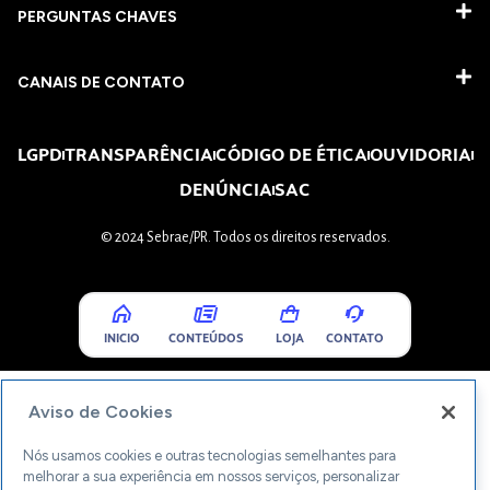
PERGUNTAS CHAVES​
CANAIS DE CONTATO
LGPD
TRANSPARÊNCIA
CÓDIGO DE ÉTICA
OUVIDORIA
DENÚNCIA
SAC
© 2024 Sebrae/PR. Todos os direitos reservados.
INICIO
CONTEÚDOS
LOJA
CONTATO
Aviso de Cookies
Nós usamos cookies e outras tecnologias semelhantes para
melhorar a sua experiência em nossos serviços, personalizar