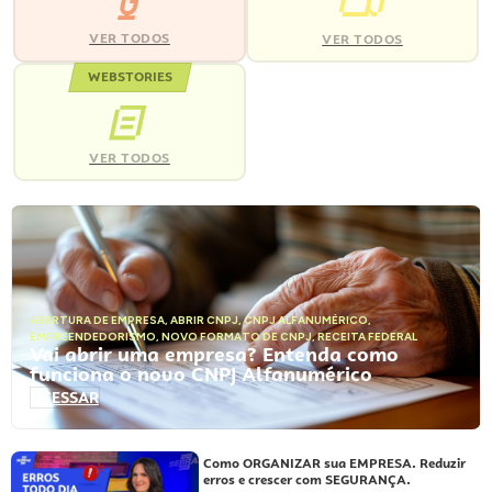
VER TODOS
VER TODOS
WEBSTORIES
VER TODOS
ABERTURA DE EMPRESA
,
ABRIR CNPJ
,
CNPJ ALFANUMÉRICO
,
EMPREENDEDORISMO
,
NOVO FORMATO DE CNPJ
,
RECEITA FEDERAL
Vai abrir uma empresa? Entenda como
funciona o novo CNPJ Alfanumérico
ACESSAR
Como ORGANIZAR sua EMPRESA. Reduzir
erros e crescer com SEGURANÇA.