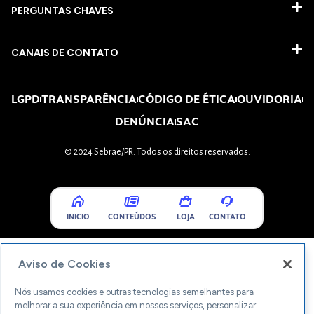
PERGUNTAS CHAVES​
CANAIS DE CONTATO
LGPD
TRANSPARÊNCIA
CÓDIGO DE ÉTICA
OUVIDORIA
DENÚNCIA
SAC
© 2024 Sebrae/PR. Todos os direitos reservados.
INICIO
CONTEÚDOS
LOJA
CONTATO
Aviso de Cookies
Nós usamos cookies e outras tecnologias semelhantes para
melhorar a sua experiência em nossos serviços, personalizar