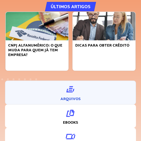
ÚLTIMOS ARTIGOS
O: O QUE
DICAS PARA OBTER CRÉDITO
FAÇA A DIFERENÇA: SE
JÁ TEM
SUSTENTÁVEL, SEJA
INOVADOR
ARQUIVOS
EBOOKS