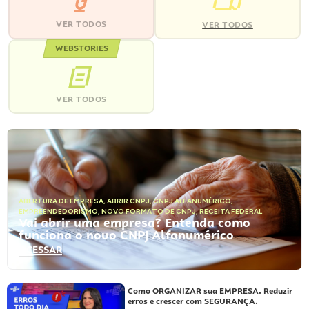
VER TODOS
VER TODOS
WEBSTORIES
VER TODOS
ABERTURA DE EMPRESA
,
ABRIR CNPJ
,
CNPJ ALFANUMÉRICO
,
EMPREENDEDORISMO
,
NOVO FORMATO DE CNPJ
,
RECEITA FEDERAL
Vai abrir uma empresa? Entenda como
funciona o novo CNPJ Alfanumérico
ACESSAR
Como ORGANIZAR sua EMPRESA. Reduzir
erros e crescer com SEGURANÇA.