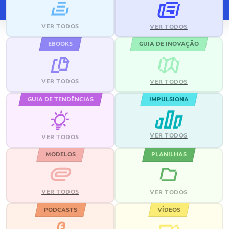
VER TODOS
VER TODOS
EBOOKS
GUIA DE INOVAÇÃO
VER TODOS
VER TODOS
GUIA DE TENDÊNCIAS
IMPULSIONA
VER TODOS
VER TODOS
MODELOS
PLANILHAS
VER TODOS
VER TODOS
PODCASTS
VÍDEOS