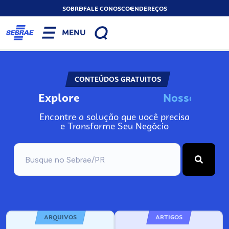
SOBRE
FALE CONOSCO
ENDEREÇOS
MENU
CONTEÚDOS GRATUITOS
Explore
N
o
s
s
o
s
A
Encontre a solução que você precisa
e Transforme Seu Negócio
ARQUIVOS
ARTIGOS