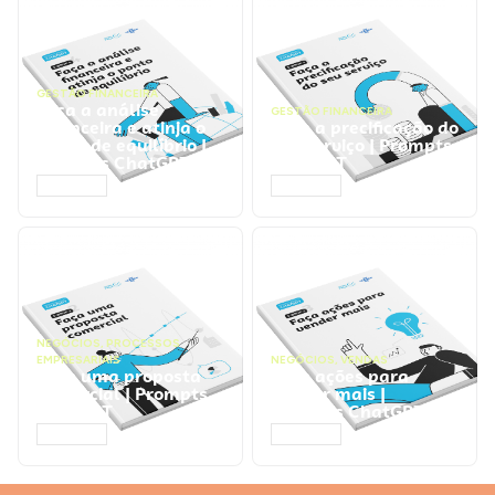
GESTÃO FINANCEIRA
Faça a análise
GESTÃO FINANCEIRA
financeira e atinja o
Faça a precificação do
ponto de equilíbrio |
seu serviço | Prompts
Prompts ChatGPT
ChatGPT
ACESSAR
ACESSAR
NEGÓCIOS
,
PROCESSOS
EMPRESARIAIS
NEGÓCIOS
,
VENDAS
Faça uma proposta
Faça ações para
comercial | Prompts
vender mais |
ChatGPT
Prompts ChatGPT
ACESSAR
ACESSAR