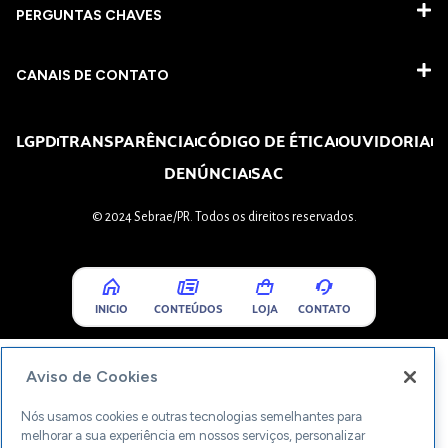
PERGUNTAS CHAVES​
CANAIS DE CONTATO
LGPD
TRANSPARÊNCIA
CÓDIGO DE ÉTICA
OUVIDORIA
DENÚNCIA
SAC
© 2024 Sebrae/PR. Todos os direitos reservados.
INICIO
CONTEÚDOS
LOJA
CONTATO
Aviso de Cookies
Nós usamos cookies e outras tecnologias semelhantes para
melhorar a sua experiência em nossos serviços, personalizar