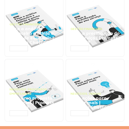
GESTÃO FINANCEIRA
Faça a análise
GESTÃO FINANCEIRA
financeira e atinja o
Faça a precificação do
ponto de equilíbrio |
seu serviço | Prompts
Prompts ChatGPT
ChatGPT
ACESSAR
ACESSAR
NEGÓCIOS
,
PROCESSOS
EMPRESARIAIS
NEGÓCIOS
,
VENDAS
Faça uma proposta
Faça ações para
comercial | Prompts
vender mais |
ChatGPT
Prompts ChatGPT
ACESSAR
ACESSAR