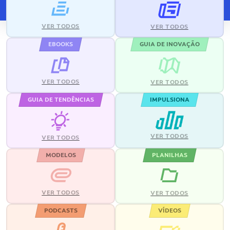
VER TODOS
VER TODOS
EBOOKS
GUIA DE INOVAÇÃO
VER TODOS
VER TODOS
GUIA DE TENDÊNCIAS
IMPULSIONA
VER TODOS
VER TODOS
MODELOS
PLANILHAS
VER TODOS
VER TODOS
PODCASTS
VÍDEOS