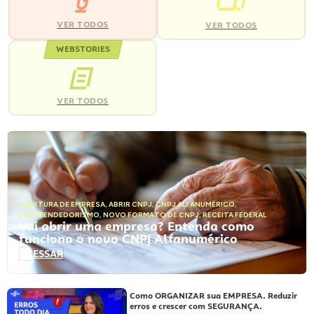
VER TODOS
VER TODOS
WEBSTORIES
VER TODOS
ABERTURA DE EMPRESA
,
ABRIR CNPJ
,
CNPJ ALFANUMÉRICO
,
EMPREENDEDORISMO
,
NOVO FORMATO DE CNPJ
,
RECEITA FEDERAL
Vai abrir uma empresa? Entenda como
funciona o novo CNPJ Alfanumérico
ACESSAR
Como ORGANIZAR sua EMPRESA. Reduzir
erros e crescer com SEGURANÇA.