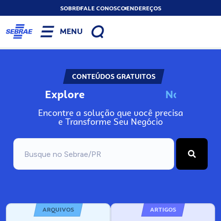
SOBRE
FALE CONOSCO
ENDEREÇOS
MENU
CONTEÚDOS GRATUITOS
Explore
N
o
s
s
o
s
A
Encontre a solução que você precisa
e Transforme Seu Negócio
ARQUIVOS
ARTIGOS