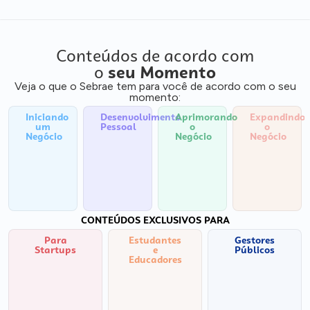
Conteúdos de acordo com
o
seu Momento
Veja o que o Sebrae tem para você de acordo com o seu
momento:
Iniciando
Desenvolvimento
Aprimorando
Expandindo
um
Pessoal
o
o
Negócio
Negócio
Negócio
CONTEÚDOS EXCLUSIVOS PARA
Para
Estudantes
Gestores
Startups
e
Públicos
Educadores