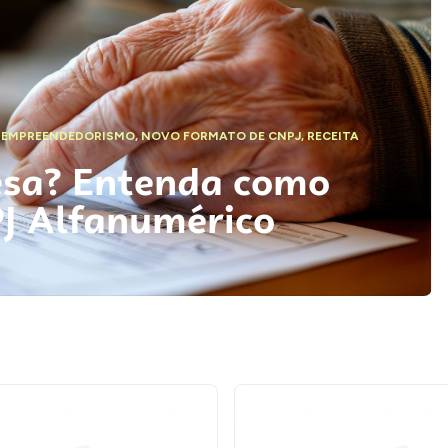
,
EMPREENDEDORISMO
,
NOVO FORMATO DE CNPJ
,
RECEITA
esa? Entenda como
PJ Alfanumérico