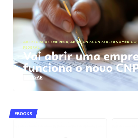
ABERTURA DE EMPRESA
,
ABRIR CNPJ
,
CNPJ ALFANUMÉRICO
FEDERAL
Vai abrir uma empr
funciona o novo CN
ACESSAR
EBOOKS