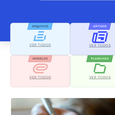
ARQUIVOS
ARTIGOS
VER TODOS
VER TODOS
MODELOS
PLANILHAS
VER TODOS
VER TODOS