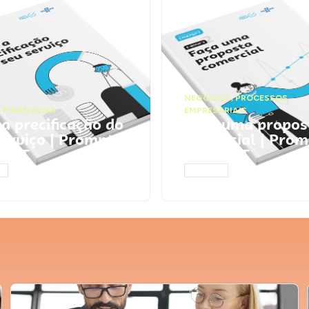
NEGÓCIOS
,
PROCESSOS
 FINANCEIRA
EMPRESARIAIS
 a precificação do
Faça uma propos
serviço | Prompts
comercial | Prom
tGPT
ChatGPT
AR
ACESSAR