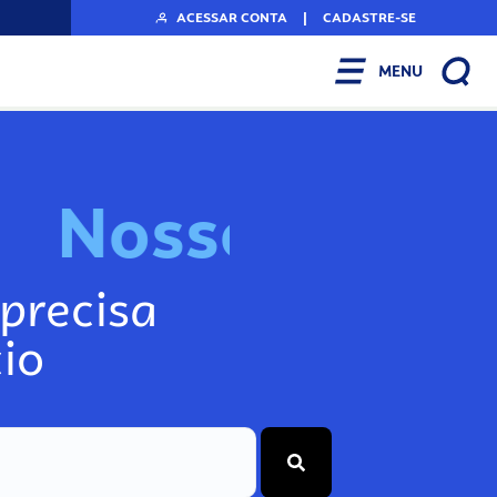
ACESSAR CONTA
|
CADASTRE-SE
MENU
N
o
s
s
o
s
I
n
f
o
g
precisa
io