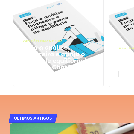
GESTÃO FINANCEIRA
Faça a análise
GESTÃO
financeira e atinja o
Faça
ponto de equilíbrio |
seu 
Prompts ChatGPT
Cha
ACESSAR
ACESS
ÚLTIMOS ARTIGOS