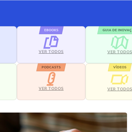
EBOOKS
GUIA DE INOVA
VER TODOS
VER TODO
PODCASTS
VÍDEOS
VER TODOS
VER TODO