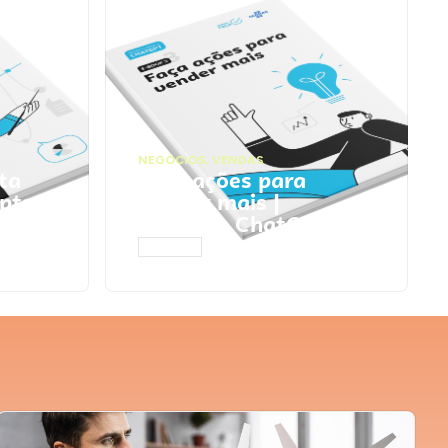
NEGÓCIOS
,
VENDAS
ta
Faça ações para
pts
vender mais |
Prompts ChatGPT
ACESSAR