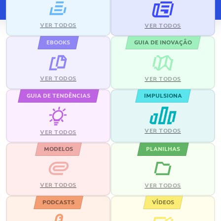
VER TODOS
VER TODOS
EBOOKS
GUIA DE INOVAÇÃO
VER TODOS
VER TODOS
GUIA DE TENDÊNCIAS
IMPULSIONA
VER TODOS
VER TODOS
MODELOS
PLANILHAS
VER TODOS
VER TODOS
PODCASTS
VÍDEOS