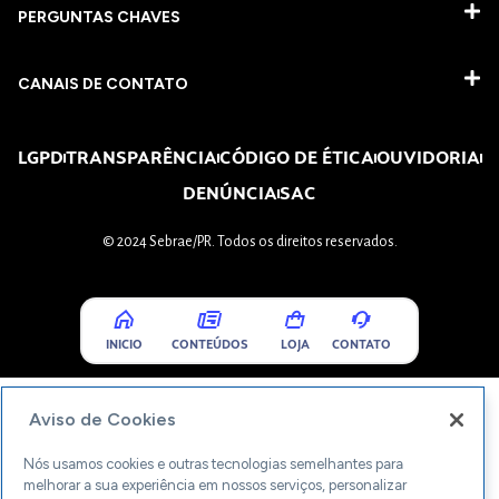
PERGUNTAS CHAVES​
CANAIS DE CONTATO
LGPD
TRANSPARÊNCIA
CÓDIGO DE ÉTICA
OUVIDORIA
DENÚNCIA
SAC
© 2024 Sebrae/PR. Todos os direitos reservados.
INICIO
CONTEÚDOS
LOJA
CONTATO
Aviso de Cookies
Nós usamos cookies e outras tecnologias semelhantes para
melhorar a sua experiência em nossos serviços, personalizar