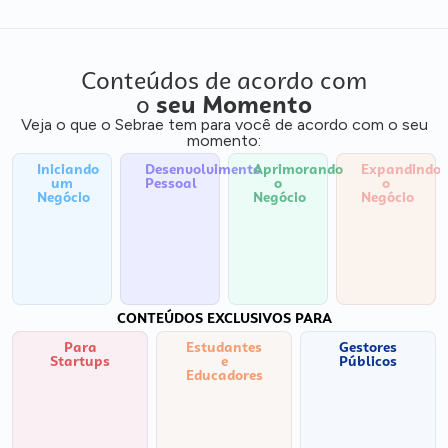
Conteúdos de acordo com
o
seu Momento
Veja o que o Sebrae tem para você de acordo com o seu
momento:
Iniciando
Desenvolvimento
Aprimorando
Expandindo
um
Pessoal
o
o
Negócio
Negócio
Negócio
CONTEÚDOS EXCLUSIVOS PARA
Para
Estudantes
Gestores
Startups
e
Públicos
Educadores