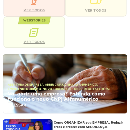
VER TODOS
VER TODOS
WEBSTORIES
VER TODOS
ABERTURA DE EMPRESA
,
ABRIR CNPJ
,
CNPJ ALFANUMÉRICO
,
EMPREENDEDORISMO
,
NOVO FORMATO DE CNPJ
,
RECEITA FEDERAL
Vai abrir uma empresa? Entenda como
funciona o novo CNPJ Alfanumérico
ACESSAR
Como ORGANIZAR sua EMPRESA. Reduzir
erros e crescer com SEGURANÇA.