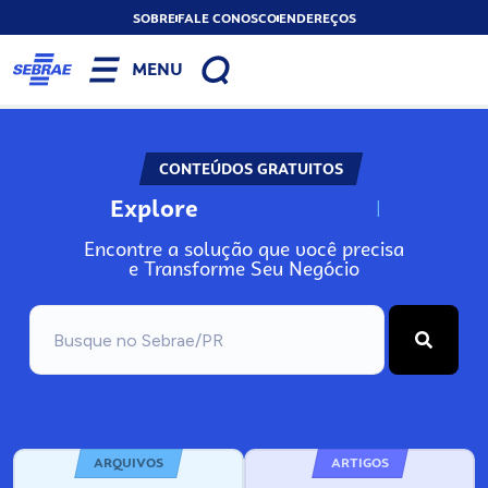
SOBRE
FALE CONOSCO
ENDEREÇOS
MENU
CONTEÚDOS GRATUITOS
Explore
N
o
s
s
o
s
A
Encontre a solução que você precisa
e Transforme Seu Negócio
ARQUIVOS
ARTIGOS