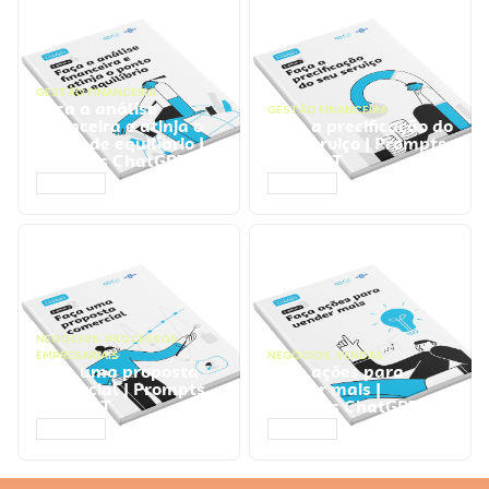
GESTÃO FINANCEIRA
Faça a análise
GESTÃO FINANCEIRA
financeira e atinja o
Faça a precificação do
ponto de equilíbrio |
seu serviço | Prompts
Prompts ChatGPT
ChatGPT
ACESSAR
ACESSAR
NEGÓCIOS
,
PROCESSOS
EMPRESARIAIS
NEGÓCIOS
,
VENDAS
Faça uma proposta
Faça ações para
comercial | Prompts
vender mais |
ChatGPT
Prompts ChatGPT
ACESSAR
ACESSAR