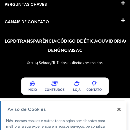
PERGUNTAS CHAVES​
CANAIS DE CONTATO
LGPD
TRANSPARÊNCIA
CÓDIGO DE ÉTICA
OUVIDORIA
DENÚNCIA
SAC
© 2024 Sebrae/PR. Todos os direitos reservados.
INICIO
CONTEÚDOS
LOJA
CONTATO
Aviso de Cookies
Nós usamos cookies e outras tecnologias semelhantes para
melhorar a sua experiência em nossos serviços, personalizar