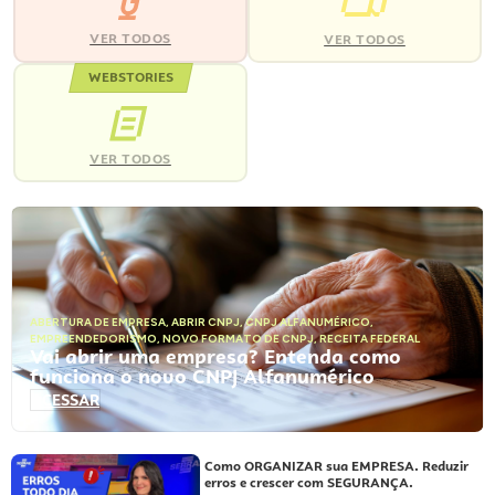
VER TODOS
VER TODOS
WEBSTORIES
VER TODOS
ABERTURA DE EMPRESA
,
ABRIR CNPJ
,
CNPJ ALFANUMÉRICO
,
EMPREENDEDORISMO
,
NOVO FORMATO DE CNPJ
,
RECEITA FEDERAL
Vai abrir uma empresa? Entenda como
funciona o novo CNPJ Alfanumérico
ACESSAR
Como ORGANIZAR sua EMPRESA. Reduzir
erros e crescer com SEGURANÇA.