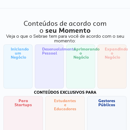
Conteúdos de acordo com
o
seu Momento
Veja o que o Sebrae tem para você de acordo com o seu
momento:
Iniciando
Desenvolvimento
Aprimorando
Expandindo
um
Pessoal
o
o
Negócio
Negócio
Negócio
CONTEÚDOS EXCLUSIVOS PARA
Para
Estudantes
Gestores
Startups
e
Públicos
Educadores