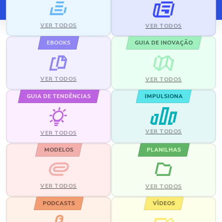
VER TODOS
VER TODOS
EBOOKS
GUIA DE INOVAÇÃO
VER TODOS
VER TODOS
GUIA DE TENDÊNCIAS
IMPULSIONA
VER TODOS
VER TODOS
MODELOS
PLANILHAS
VER TODOS
VER TODOS
PODCASTS
VÍDEOS