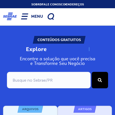
SOBRE
FALE CONOSCO
ENDEREÇOS
MENU
CONTEÚDOS GRATUITOS
Explore
N
o
s
s
o
s
A
Encontre a solução que você precisa
e Transforme Seu Negócio
ARQUIVOS
ARTIGOS