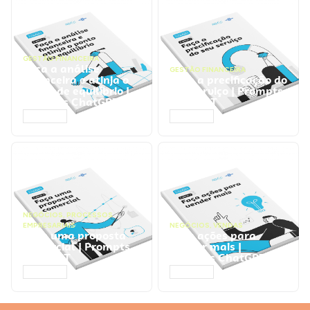
GESTÃO FINANCEIRA
Faça a análise
GESTÃO FINANCEIRA
financeira e atinja o
Faça a precificação do
ponto de equilíbrio |
seu serviço | Prompts
Prompts ChatGPT
ChatGPT
ACESSAR
ACESSAR
NEGÓCIOS
,
PROCESSOS
EMPRESARIAIS
NEGÓCIOS
,
VENDAS
Faça uma proposta
Faça ações para
comercial | Prompts
vender mais |
ChatGPT
Prompts ChatGPT
ACESSAR
ACESSAR